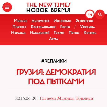
THE NEW TIMES
НОВОЕ ВРЕМЯ
EN
Мнение
Дискуссия
Интервью
Репрессии
Портрет
Расследование
Блоги
/
Украина
Израиль
Навальный
Трамп
Путин
Кремль
Дума
#РЕПЛИКИ
ГРУЗИЯ: ДЕМОКРАТИЯ
ПОД ПЫТКАМИ
2013.06.29 |
Гагиева Мадина, Тбилиси