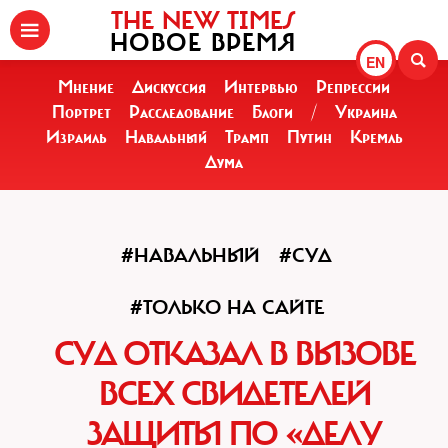
THE NEW TIMES
НОВОЕ ВРЕМЯ
EN
Мнение
Дискуссия
Интервью
Репрессии
Портрет
Расследование
Блоги
/
Украина
Израиль
Навальный
Трамп
Путин
Кремль
Дума
#НАВАЛЬНЫЙ
#СУД
#ТОЛЬКО НА САЙТЕ
СУД ОТКАЗАЛ В ВЫЗОВЕ
ВСЕХ СВИДЕТЕЛЕЙ
ЗАЩИТЫ ПО «ДЕЛУ