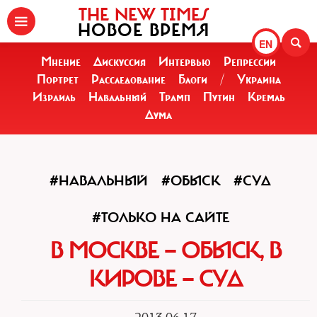
THE NEW TIMES
НОВОЕ ВРЕМЯ
EN
Мнение
Дискуссия
Интервью
Репрессии
Портрет
Расследование
Блоги
/
Украина
Израиль
Навальный
Трамп
Путин
Кремль
Дума
#НАВАЛЬНЫЙ
#ОБЫСК
#СУД
#ТОЛЬКО НА САЙТЕ
В МОСКВЕ — ОБЫСК, В
КИРОВЕ — СУД