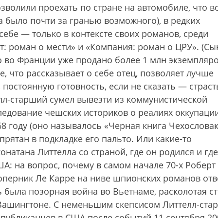
озволили проехать по стране на автомобиле, что в
 было почти за гранью возможного), в редких
себе — только в контексте своих романов, среди
т: роман о мести» и «Компания: роман о ЦРУ». (Сы
ко во Франции уже продано более 1 млн экземпляр
, что рассказывает о себе отец, позволяет лучше
постоянную готовность, если не сказать — страст
елл-старший сумел вывезти из коммунистической
ледование чешских историков о реалиях оккупаци
8 году (оно называлось «Черная книга Чехословак
рятан в подкладке его пальто. Или какие-то
атана Литтелла со страной, где он родился и где
А: на вопрос, почему в самом начале 70-х Роберт
оперник Ле Карре на ниве шпионских романов отв
ть была позорная война во Вьетнаме, расколотая с
 Вашингтоне. С неменьшим скепсисом Литтелл-ста
спубликанцев в США после событий 11 сентября 20