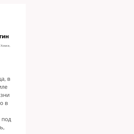
тин
 Хомсе,
а, в
иле
изни
о в
 под
ь,