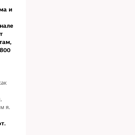
ма и
рнале
т
там,
 800
как
,
м я.
т.