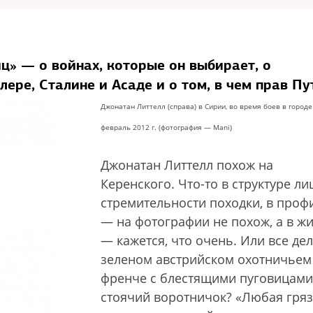
ц» — о войнах, которые он выбирает, о
ере, Сталине и Асаде и о том, в чем прав Пу
Джонатан Литтелл (справа) в Сирии, во время боев в городе
февраль 2012 г. (фотография — Mani)
Джонатан Литтелл похож на
Керенского. Что-то в структуре лиц
стремительности походки, в проф
— на фотографии не похож, а в ж
— кажется, что очень. Или все дел
зеленом австрийском охотничьем
френче с блестящими пуговицами
стоячий воротничок? «Любая гряз