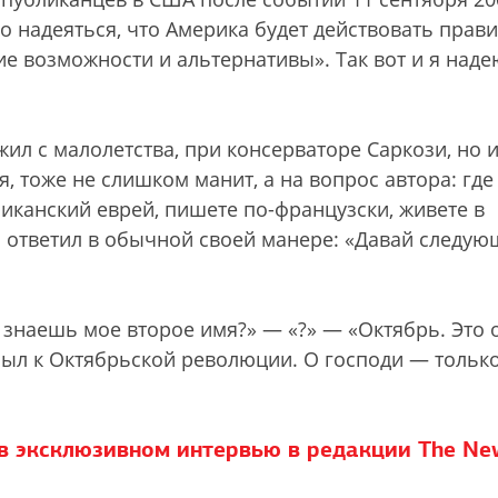
но надеяться, что Америка будет действовать прав
ие возможности и альтернативы». Так вот и я наде
ил с малолетства, при консерваторе Саркози, но 
, тоже не слишком манит, а на вопрос автора: где
риканский еврей, пишете по-французски, живете в
он ответил в обычной своей манере: «Давай следу
знаешь мое второе имя?» — «?» — «Октябрь. Это 
тсыл к Октябрьской революции. О господи — тольк
в эксклюзивном интервью в редакции The Ne