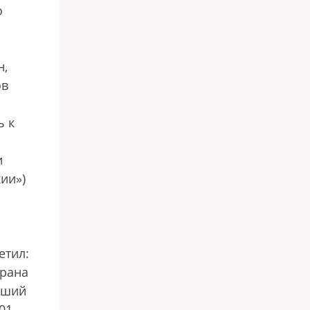
о
н,
ов
ь к
и
ии»)
етил:
трана
рший
01