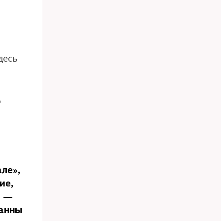
десь
я
ле»,
ие,
» —
Ханны