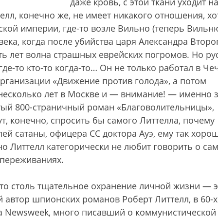
даже кровь, с этой ткани уходит н
елл, конечно же, не имеет никакого отношения, хо
ской империи, где-то возле Вильно (теперь Вильню
 века, когда после убийства царя Александра Второ
ть лет волна страшных еврейских погромов. Но ру
где-то кто-то когда-то… Он не только работал в Че
организации «Движение против голода», а потом
несколько лет в Москве и — внимание! — именно 
тый 800-страничный роман «Благоволительницы»,
ут, конечно, спросить бы самого Литтелла, почему
лей сатаны, офицера CC доктора Ауэ, ему так хоро
 но Литтелл категорически не любит говорить о са
 переживаниях.
то столь тщательное охранение личной жизни — э
й автор шпионских романов Роберт Литтелл, в 60-
а Newsweek, много писавший о коммунистической