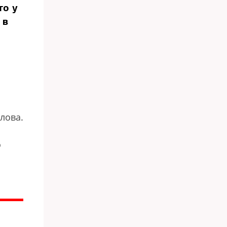
то у
 в
лова.
о