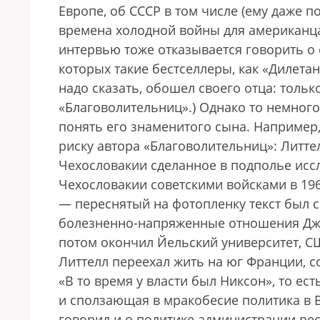
Европе, об СССР в том числе (ему даже п
времена холодной войны для американца
интервью тоже отказывается говорить о 
которых такие бестселлеры, как «Дилетан
надо сказать, обошел своего отца: толь
«Благоволительниц».) Однако то немногое
понять его знаменитого сына. Например, 
риску автора «Благоволительниц»: Литт
Чехословакии сделанное в подполье исс
Чехословакии советскими войсками в 196
— переснятый на фотопленку текст был сп
болезненно-напряженные отношения Джон
потом окончил Йельский университет, СШ
Литтелл переехал жить на юг Франции, с
«В то время у власти был Никсон», то ес
и сползающая в мракобесие политика в
говорил и о политике администрации ре