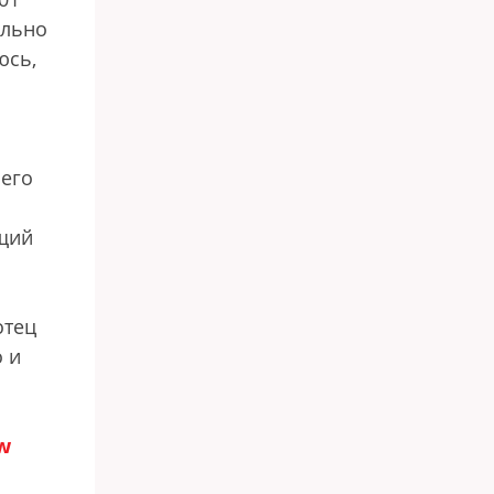
ильно
юсь,
и
 его
ющий
отец
о и
w