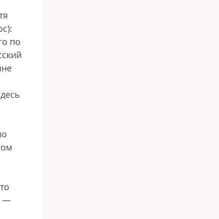
а
тя
с):
го по
сский
чне
здесь
шо
мом
то
х —