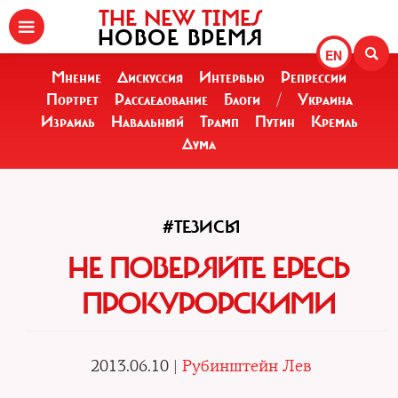
THE NEW TIMES
НОВОЕ ВРЕМЯ
EN
Мнение
Дискуссия
Интервью
Репрессии
Портрет
Расследование
Блоги
/
Украина
Израиль
Навальный
Трамп
Путин
Кремль
Дума
#ТЕЗИСЫ
НЕ ПОВЕРЯЙТЕ ЕРЕСЬ
ПРОКУРОРСКИМИ
2013.06.10 |
Рубинштейн Лев