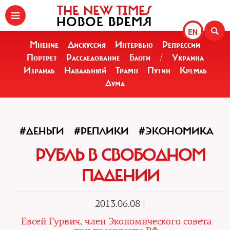
THE NEW TIMES
НОВОЕ ВРЕМЯ
EN
Мнение
Дискуссия
Интервью
Репрессии
Портрет
Расследование
Блоги
/
Украина
Израиль
Навальный
Трамп
Путин
Кремль
Дума
#ДЕНЬГИ
#РЕПЛИКИ
#ЭКОНОМИКА
РУБЛЬ В СВОБОДНОМ
ПАДЕНИИ
2013.06.08 |
Евсей Гурвич, член Экономического совета