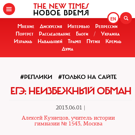
THE NEW TIMES
НОВОЕ ВРЕМЯ
EN
Мнение
Дискуссия
Интервью
Репрессии
Портрет
Расследование
Блоги
/
Украина
Израиль
Навальный
Трамп
Путин
Кремль
Дума
#РЕПЛИКИ
#ТОЛЬКО НА САЙТЕ
ЕГЭ: НЕИЗБЕЖНЫЙ ОБМАН
2013.06.01 |
Алексей Кузнецов, учитель истории
гимназии № 1543, Москва