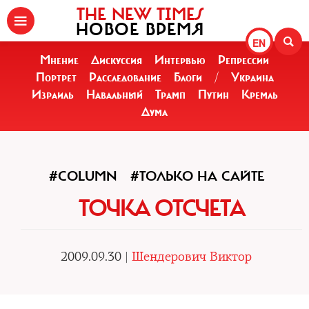
THE NEW TIMES
НОВОЕ ВРЕМЯ
EN
Мнение
Дискуссия
Интервью
Репрессии
Портрет
Расследование
Блоги
/
Украина
Израиль
Навальный
Трамп
Путин
Кремль
Дума
#COLUMN
#ТОЛЬКО НА САЙТЕ
ТОЧКА ОТСЧЕТА
2009.09.30 |
Шендерович Виктор