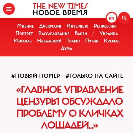
THE NEW TIMES
НОВОЕ ВРЕМЯ
EN
Мнение
Дискуссия
Интервью
Репрессии
Портрет
Расследование
Блоги
/
Украина
Израиль
Навальный
Трамп
Путин
Кремль
Дума
#НОВЫЙ НОМЕР
#ТОЛЬКО НА САЙТЕ
«ГЛАВНОЕ УПРАВЛЕНИЕ
ЦЕНЗУРЫ ОБСУЖДАЛО
ПРОБЛЕМУ О КЛИЧКАХ
ЛОШАДЕЙ...»