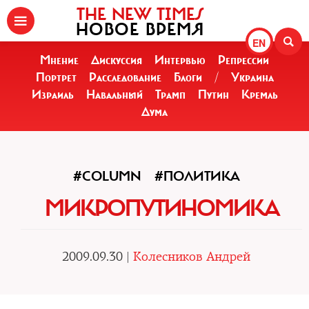
THE NEW TIMES
НОВОЕ ВРЕМЯ
EN
Мнение
Дискуссия
Интервью
Репрессии
Портрет
Расследование
Блоги
/
Украина
Израиль
Навальный
Трамп
Путин
Кремль
Дума
#COLUMN
#ПОЛИТИКА
МИКРОПУТИНОМИКА
2009.09.30 |
Колесников Андрей