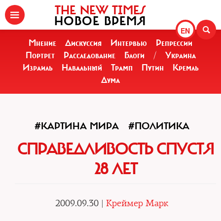
THE NEW TIMES
НОВОЕ ВРЕМЯ
EN
Мнение
Дискуссия
Интервью
Репрессии
Портрет
Расследование
Блоги
/
Украина
Израиль
Навальный
Трамп
Путин
Кремль
Дума
#КАРТИНА МИРА
#ПОЛИТИКА
СПРАВЕДЛИВОСТЬ СПУСТЯ
28 ЛЕТ
2009.09.30 |
Креймер Марк