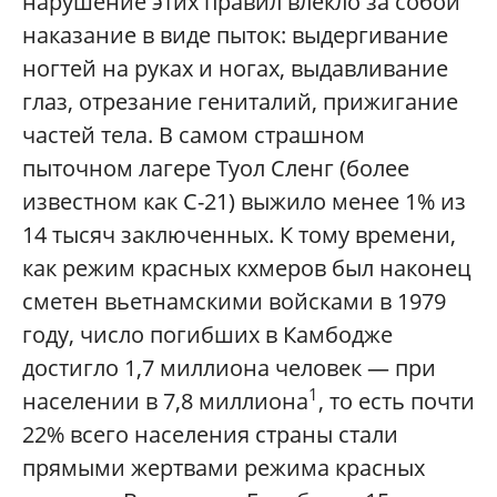
нарушение этих правил влекло за собой
наказание в виде пыток: выдергивание
ногтей на руках и ногах, выдавливание
глаз, отрезание гениталий, прижигание
частей тела. В самом страшном
пыточном лагере Туол Сленг (более
известном как С-21) выжило менее 1% из
14 тысяч заключенных. К тому времени,
как режим красных кхмеров был наконец
сметен вьетнамскими войсками в 1979
году, число погибших в Камбодже
достигло 1,7 миллиона человек — при
1
населении в 7,8 миллиона
, то есть почти
22% всего населения страны стали
прямыми жертвами режима красных