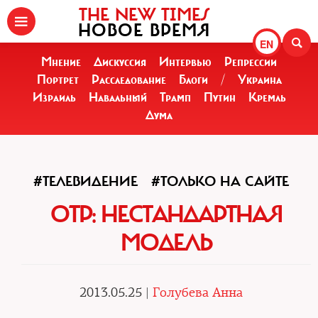
THE NEW TIMES
НОВОЕ ВРЕМЯ
EN
Мнение
Дискуссия
Интервью
Репрессии
Портрет
Расследование
Блоги
/
Украина
Израиль
Навальный
Трамп
Путин
Кремль
Дума
#ТЕЛЕВИДЕНИЕ
#ТОЛЬКО НА САЙТЕ
ОТР: НЕСТАНДАРТНАЯ
МОДЕЛЬ
2013.05.25 |
Голубева Анна