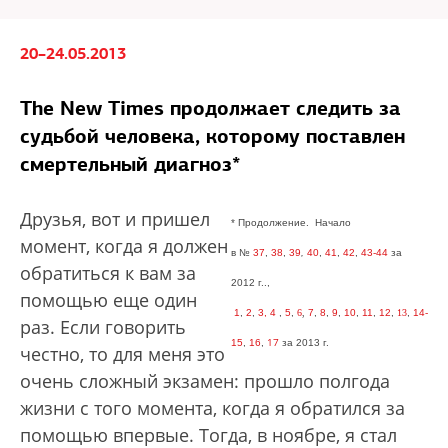
20–24.05.2013
The New Times продолжает следить за
судьбой человека, которому поставлен
смертельный диагноз*
Друзья, вот и пришел
*
Продолжение.
Начало
момент, когда я должен
в
№
37
,
38
,
39
,
40
,
41
,
42
,
43-44
за
обратиться к вам за
2012 г.
.,
помощью еще один
1
,
2
,
3,
4
,
5
,
6
,
7
,
8
,
9
,
10
,
11
,
12
,
13
,
14-
раз. Если говорить
17
15
,
16
,
за 2013
г.
честно, то для меня это
очень сложный экзамен: прошло полгода
жизни с того момента, когда я обратился за
помощью впервые. Тогда, в ноябре, я стал