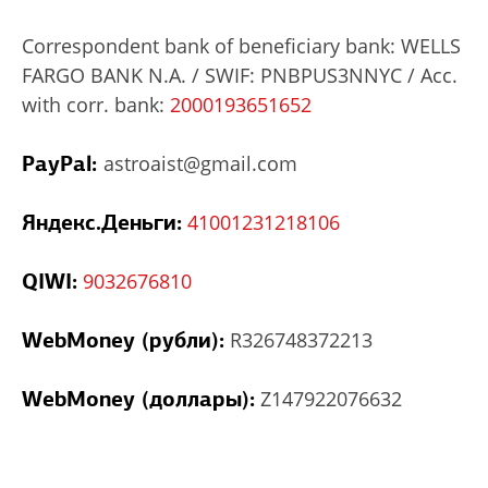
Correspondent bank of beneficiary bank: WELLS
FARGO BANK N.A. / SWIF: PNBPUS3NNYC / Acc.
with corr. bank:
2000193651652
PayPal:
astroaist@gmail.com
Яндекс.Деньги:
41001231218106
QIWI:
9032676810
WebMoney (рубли):
R326748372213
WebMoney (доллары):
Z147922076632