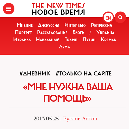
THE NEW TIMES
НОВОЕ ВРЕМЯ
EN
Мнение
Дискуссия
Интервью
Репрессии
Портрет
Расследование
Блоги
/
Украина
Израиль
Навальный
Трамп
Путин
Кремль
Дума
#ДНЕВНИК
#ТОЛЬКО НА САЙТЕ
«МНЕ НУЖНА ВАША
ПОМОЩЬ»
2013.05.25 |
Буслов Антон