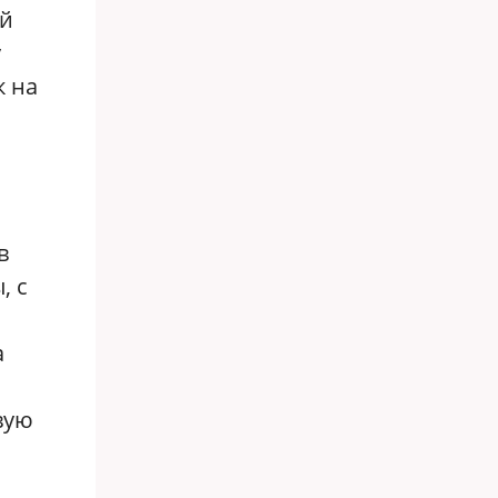
-й
у
к на
в
, с
а
вую