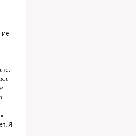
ние
сте.
рос
пе
о
ь»
т. Я