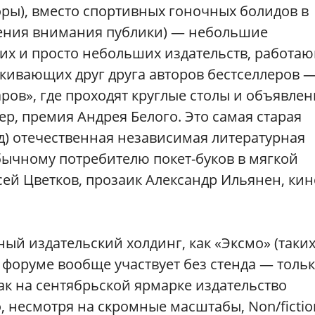
оры), вместо спортивных гоночных болидов в
чения внимания публики) — небольшие
их и просто небольших издательств, работа
кивающих друг друга авторов бестселлеров 
ов», где проходят круглые столы и объявлен
ер, премия Андрея Белого. Это самая старая
ад) отечественная независимая литературная
бычному потребителю покет-буков в мягкой
сей Цветков, прозаик Александр Ильянен, ки
пный издательский холдинг, как «Эксмо» (таких
в форуме вообще участвует без стенда — тольк
как на сентябрьской ярмарке издательство
о, несмотря на скромные масштабы, Non/ficti