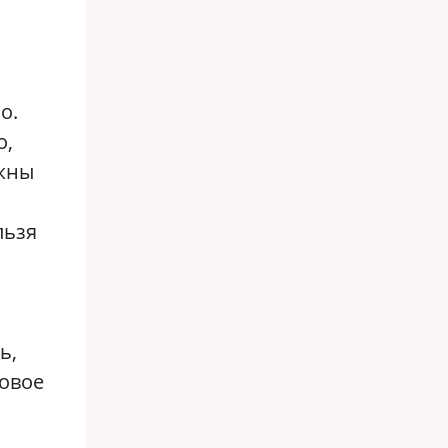
о.
о,
ужны
льзя
ь,
Новое