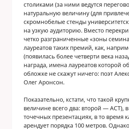
столиками (за ними ведутся перегов
натуральную величину (для привле
скромнобелые стенды университетск
на узкую аудиторию. Вместо перекри
четко разграниченные «зоны семинар
лауреатов таких премий, как, наприм
(появилась более четверти века наз
награда, имена лауреатов которой о
обложке не скажут ничего: поэт Алек
Олег Аронсон.
Показательно, кстати, что такой кру
величине всего два: второй — АСТ), 
точечных презентациях, в то время 
арендует порядка 100 метров. Однак