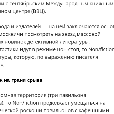
ении с сентябрьским Международным книжным
ном центре (ВВЦ).
рода и издателей — на ней заключаются осн
 москвичи посмотреть на звезд массовой
х новинок детективной литературы,
астики идут в режиме нон-стоп, то Non/fictio
атуры, которую, по выражению писателя
».
к на грани срыва
ромная территория (три павильона
, то Non/fiction продолжает умещаться на
печеской роскоши павильонов с кафешными