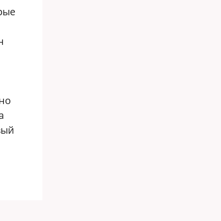
рые
н
но
а
вый