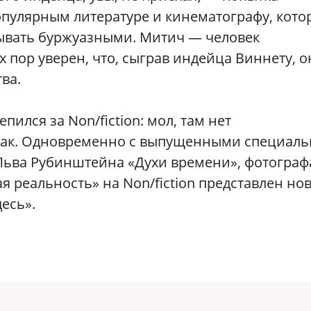
пулярным литературе и кинематографу, кото
зывать буржуазными. Митич — человек
 пор уверен, что, сыграв индейца Виннету, о
ва.
ился за Non/fiction: мол, там нет
 так. Одновременно с выпущенными специаль
 Льва Рубинштейна «Духи времени», фотограф
 реальность» на Non/fiction представлен но
есь».