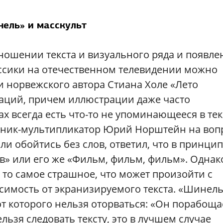
ель» и масскульт
тношении текста и визуального ряда и появле
ссики на отечественном телевидении можно
 норвежского автора Стиана Холе «Лето
раций, причем иллюстрации даже часто
х всегда есть что-то не упоминающееся в тек
жник-мультипликатор Юрий Норштейн на воп
и обойтись без слов, ответил, что в принци
в» или его же «Фильм, фильм, фильм». Однак
 то самое страшное, что может произойти с
симость от экранизируемого текста. «Шинел
от которого нельзя оторваться: «Он порабощае
ьзя следовать тексту, это в лучшем случае