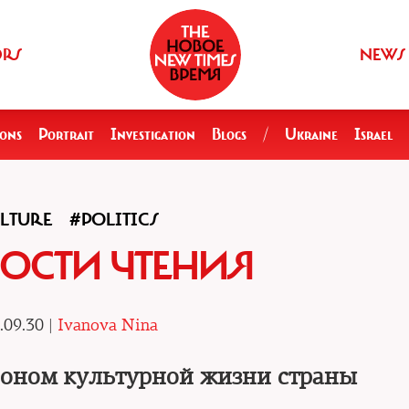
ORS
NEWS
ions
Portrait
Investigation
Blogs
/
Ukraine
Israel
LTURE
#POLITICS
ОСТИ ЧТЕНИЯ
.09.30 |
Ivanova Nina
троном культурной жизни страны