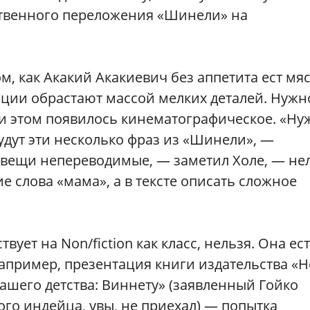
ственного переложения «Шинели» на
м, как Акакий Акакиевич без аппетита ест мяс
ации обрастают массой мелких деталей. Нужн
ри этом появилось кинематографическое. «Н
удут эти несколько фраз из «Шинели», —
 вещи непереводимые, — заметил Холе, — не
е слова «мама», а в тексте описать сложное
твует на Non/fiction как класс, нельзя. Она ест
 Например, презентация книги издательства «
ашего детства: Виннету» (заявленный Гойко
го индейца, увы, не приехал) — попытка