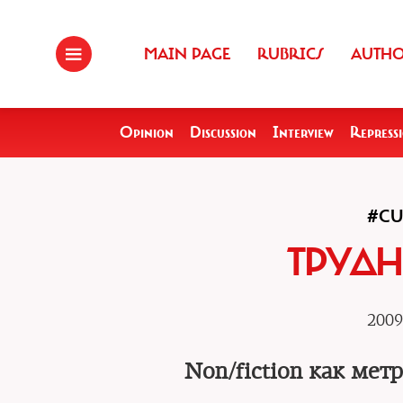
MAIN PAGE
RUBRICS
AUTH
Opinion
Discussion
Interview
Repress
#CU
ТРУДН
2009
Non/fiction как ме