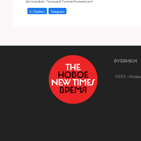
фотография: Геннадий Гуляев/Коммерсант
X (Twitter)
Telegram
a
РУБРИКИ
ООО «Новые