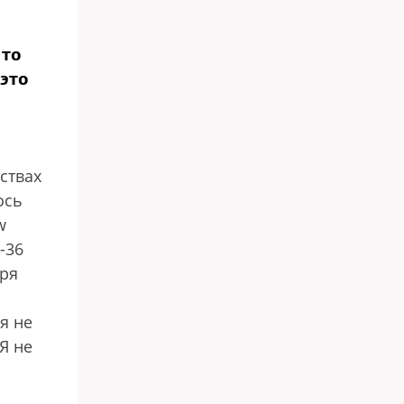
 то
 это
ствах
ось
w
-36
бря
я не
Я не