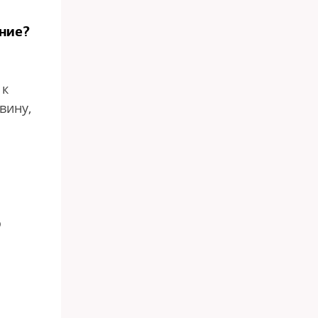
ние?
 к
вину,
о