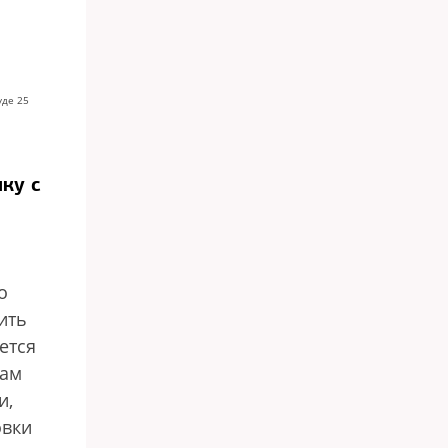
уде 25
ку с
о
ить
ется
сам
и,
овки