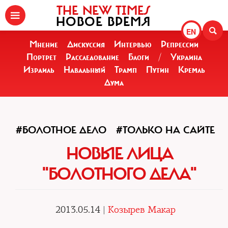
THE NEW TIMES
НОВОЕ ВРЕМЯ
EN
Мнение
Дискуссия
Интервью
Репрессии
Портрет
Расследование
Блоги
/
Украина
Израиль
Навальный
Трамп
Путин
Кремль
Дума
#БОЛОТНОЕ ДЕЛО
#ТОЛЬКО НА САЙТЕ
НОВЫЕ ЛИЦА
"БОЛОТНОГО ДЕЛА"
2013.05.14 |
Козырев Макар