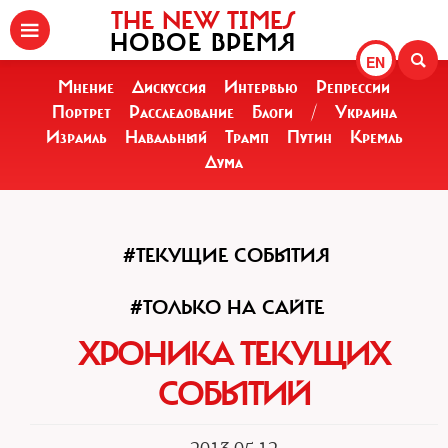
THE NEW TIMES
НОВОЕ ВРЕМЯ
EN
Мнение
Дискуссия
Интервью
Репрессии
Портрет
Расследование
Блоги
/
Украина
Израиль
Навальный
Трамп
Путин
Кремль
Дума
#ТЕКУЩИЕ СОБЫТИЯ
#ТОЛЬКО НА САЙТЕ
ХРОНИКА ТЕКУЩИХ
СОБЫТИЙ