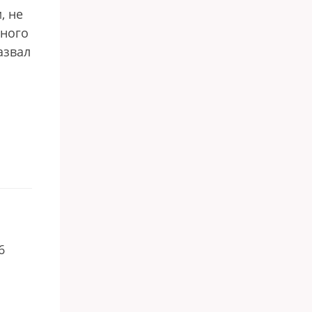
, не
дного
азвал
6