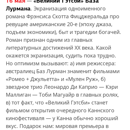
16 мая
«Великий Гэтсби» База
—
Лурмана
. Экранизация одноименного
романа Фрэнсиса Скотта Фицджеральда про
ревущие американские 20-е (эпоху джаза,
подъем экономики), быт и трагедии богачей.
Роман признан одним из главных
литературных достижений XX века. Какой
окажется экранизация, судить пока трудно.
Но оптимизм вызывают: а) имя режиссера:
австралиец Баз Лурман знаменит фильмами
«Ромео + Джульетта» и «Мулен Руж», б)
звездное трио Леонардо Ди Каприо — Кэри
Маллиган — Тоби Магуайр в главных ролях,
в) тот факт, что «Великий Гэтсби» станет
фильмом открытия очередного Каннского
кинофестиваля — у Канна обычно хороший
вкус. Подарок нам: мировая премьера в