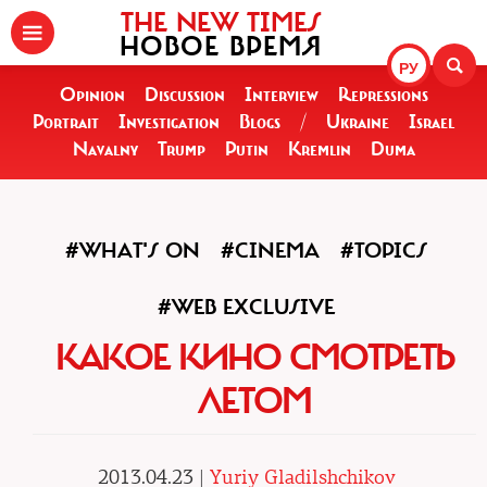
THE NEW TIMES
НОВОЕ ВРЕМЯ
РУ
Opinion
Discussion
Interview
Repressions
Portrait
Investigation
Blogs
/
Ukraine
Israel
Navalny
Trump
Putin
Kremlin
Duma
#WHAT'S ON
#CINEMA
#TOPICS
#WEB EXCLUSIVE
КАКОЕ КИНО СМОТРЕТЬ
ЛЕТОМ
2013.04.23 |
Yuriy Gladilshchikov