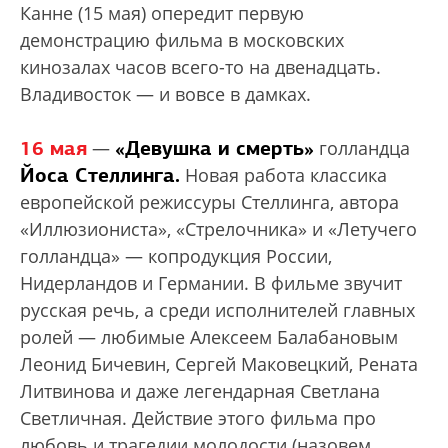
Канне (15 мая) опередит первую
демонстрацию фильма в московских
кинозалах часов всего-то на двенадцать.
Владивосток — и вовсе в дамках.
16 мая
«Девушка и смерть»
—
голландца
Йоса Стеллинга.
Новая работа классика
европейской режиссуры Стеллинга, автора
«Иллюзиониста», «Стрелочника» и «Летучего
голландца» — копродукция России,
Нидерландов и Германии. В фильме звучит
русская речь, а среди исполнителей главных
ролей — любимые Алексеем Балабановым
Леонид Бичевин, Сергей Маковецкий, Рената
Литвинова и даже легендарная Светлана
Светличная. Действие этого фильма про
любовь и трагедии молодости (назовем