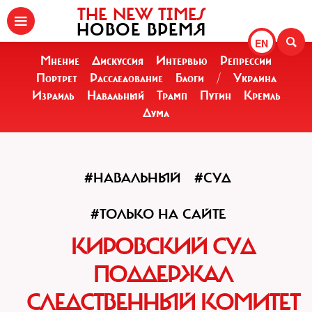
THE NEW TIMES
НОВОЕ ВРЕМЯ
EN
Мнение
Дискуссия
Интервью
Репрессии
Портрет
Расследование
Блоги
/
Украина
Израиль
Навальный
Трамп
Путин
Кремль
Дума
#НАВАЛЬНЫЙ
#СУД
#ТОЛЬКО НА САЙТЕ
КИРОВСКИЙ СУД
ПОДДЕРЖАЛ
СЛЕДСТВЕННЫЙ КОМИТЕТ