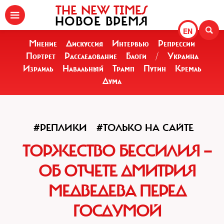
THE NEW TIMES
НОВОЕ ВРЕМЯ
EN
Мнение
Дискуссия
Интервью
Репрессии
Портрет
Расследование
Блоги
/
Украина
Израиль
Навальный
Трамп
Путин
Кремль
Дума
#РЕПЛИКИ
#ТОЛЬКО НА САЙТЕ
ТОРЖЕСТВО БЕССИЛИЯ —
ОБ ОТЧЕТЕ ДМИТРИЯ
МЕДВЕДЕВА ПЕРЕД
ГОСДУМОЙ