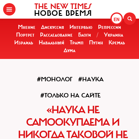
THE NEW TIMES
НОВОЕ ВРЕМЯ
EN
Мнение
Дискуссия
Интервью
Репрессии
Портрет
Расследование
Блоги
/
Украина
Израиль
Навальный
Трамп
Путин
Кремль
Дума
#МОНОЛОГ
#НАУКА
#ТОЛЬКО НА САЙТЕ
«НАУКА НЕ
САМООКУПАЕМА И
НИКОГДА ТАКОВОЙ НЕ