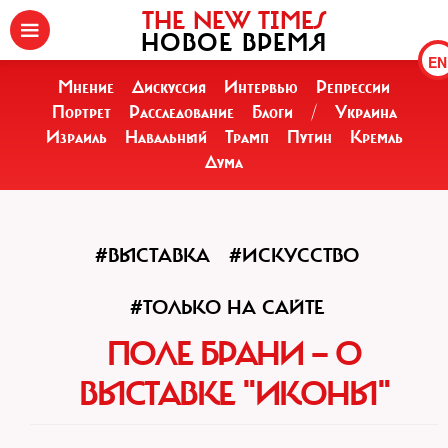
THE NEW TIMES
НОВОЕ ВРЕМЯ
EN
Мнение
Дискуссия
Интервью
Репрессии
Портрет
Расследование
Блоги
/
Украина
Израиль
Навальный
Трамп
Путин
Кремль
Дума
#ВЫСТАВКА
#ИСКУССТВО
#ТОЛЬКО НА САЙТЕ
ПОЛЕ БРАНИ — О
ВЫСТАВКЕ "ИКОНЫ"