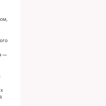
дом,
ого
а —
а
их
й