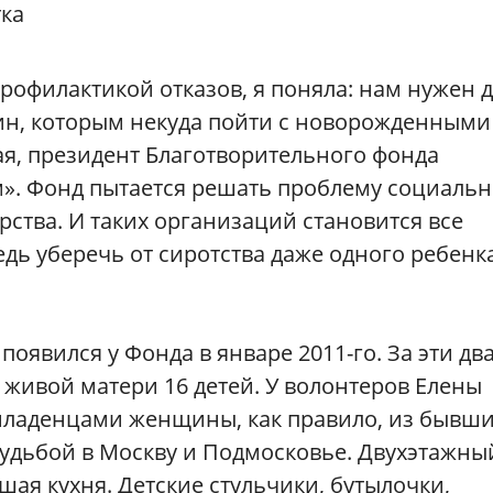
тка
профилактикой отказов, я поняла: нам нужен 
ин, которым некуда пойти с новорожденными
ая, президент Благотворительного фонда
». Фонд пытается решать проблему социальн
рства. И таких организаций становится все
ведь уберечь от сиротства даже одного ребенк
оявился у Фонда в январе 2011-го. За эти дв
и живой матери 16 детей. У волонтеров Елены
младенцами женщины, как правило, из бывш
судьбой в Москву и Подмосковье. Двухэтажны
шая кухня. Детские стульчики, бутылочки,