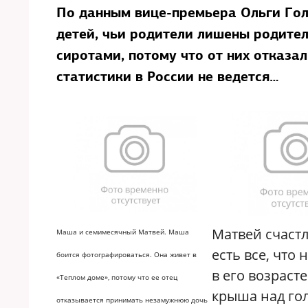
По данным вице-премьера Ольги Голо
детей, чьи родители лишены родител
сиротами, потому что от них отказа
статистики в России не ведется…
Матвей счастл
Маша и семимесячный Матвей. Маша
есть все, что 
боится фотографироваться. Она живет в
в его возрасте
«Теплом доме», потому что ее отец
крыша над го
отказывается принимать незамужнюю дочь