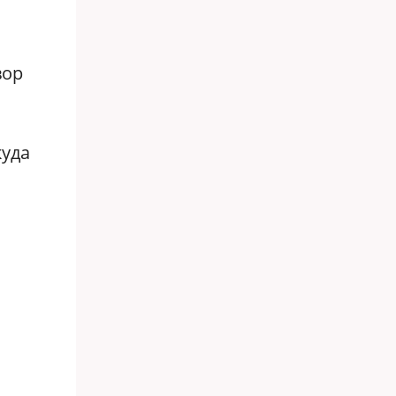
вор
куда