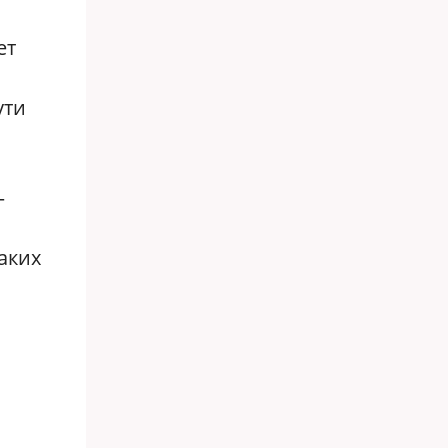
ет
ути
—
таких