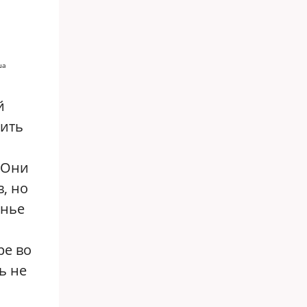
ша
й
пить
— Они
, но
енье
ре во
ь не