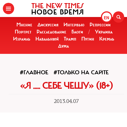
THE NEW TIMES
НОВОЕ ВРЕМЯ
EN
Мнение
Дискуссия
Интервью
Репрессии
Портрет
Расследование
Блоги
/
Украина
Израиль
Навальный
Трамп
Путин
Кремль
Дума
#ГЛАВНОЕ
#ТОЛЬКО НА САЙТЕ
«Я ..... СЕБЕ ЧЕШУ» (18+)
2013.04.07