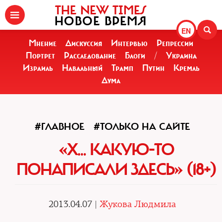
THE NEW TIMES
НОВОЕ ВРЕМЯ
EN
Мнение
Дискуссия
Интервью
Репрессии
Портрет
Расследование
Блоги
/
Украина
Израиль
Навальный
Трамп
Путин
Кремль
Дума
#ГЛАВНОЕ
#ТОЛЬКО НА САЙТЕ
«Х… КАКУЮ-ТО
ПОНАПИСАЛИ ЗДЕСЬ» (18+)
2013.04.07 |
Жукова Людмила