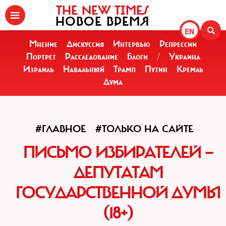
THE NEW TIMES
НОВОЕ ВРЕМЯ
EN
Мнение
Дискуссия
Интервью
Репрессии
Портрет
Расследование
Блоги
/
Украина
Израиль
Навальный
Трамп
Путин
Кремль
Дума
#ГЛАВНОЕ
#ТОЛЬКО НА САЙТЕ
ПИСЬМО ИЗБИРАТЕЛЕЙ —
ДЕПУТАТАМ
ГОСУДАРСТВЕННОЙ ДУМЫ
(18+)