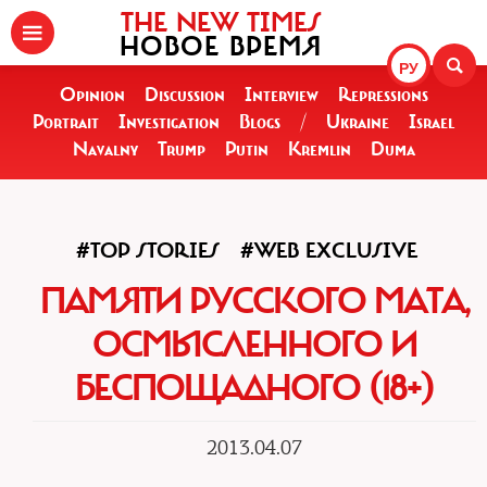
THE NEW TIMES
НОВОЕ ВРЕМЯ
РУ
Opinion
Discussion
Interview
Repressions
Portrait
Investigation
Blogs
/
Ukraine
Israel
Navalny
Trump
Putin
Kremlin
Duma
#TOP STORIES
#WEB EXCLUSIVE
ПАМЯТИ РУССКОГО МАТА,
ОСМЫСЛЕННОГО И
БЕСПОЩАДНОГО (18+)
2013.04.07