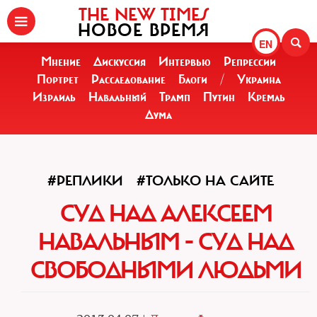
THE NEW TIMES
НОВОЕ ВРЕМЯ
EN
Мнение
Дискуссия
Интервью
Репрессии
Портрет
Расследование
Блоги
/
Украина
Израиль
Навальный
Трамп
Путин
Кремль
Дума
#РЕПЛИКИ
#ТОЛЬКО НА САЙТЕ
СУД НАД АЛЕКСЕЕМ
НАВАЛЬНЫМ - СУД НАД
СВОБОДНЫМИ ЛЮДЬМИ