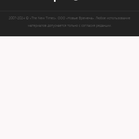
2007-2024 © «The New Times». ООО «Новые Времена». Любое использование
материалов допускается только с согласия редакции.