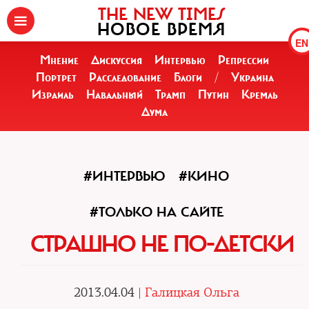
THE NEW TIMES
НОВОЕ ВРЕМЯ
EN
Мнение
Дискуссия
Интервью
Репрессии
Портрет
Расследование
Блоги
/
Украина
Израиль
Навальный
Трамп
Путин
Кремль
Дума
#ИНТЕРВЬЮ
#КИНО
#ТОЛЬКО НА САЙТЕ
СТРАШНО НЕ ПО-ДЕТСКИ
2013.04.04 |
Галицкая Ольга