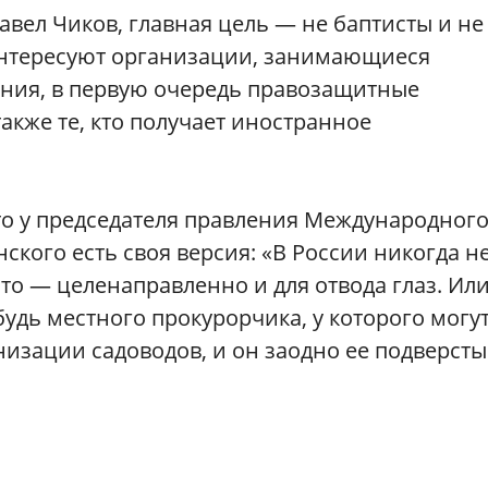
авел Чиков, главная цель — не баптисты и не
 интересуют организации, занимающиеся
ия, в первую очередь правозащитные
также те, кто получает иностранное
то у председателя правления Международног
кого есть своя версия: «В России никогда н
что — целенаправленно и для отвода глаз. Или
удь местного прокурорчика, у которого могу
низации садоводов, и он заодно ее подверсты