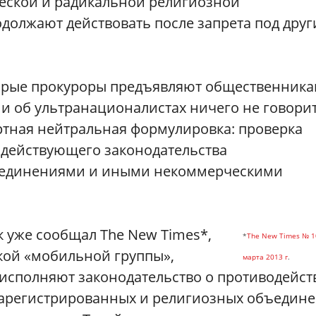
еской и радикальной религиозной
должают действовать после запрета под дру
торые прокуроры предъявляют общественник
ни об ультранационалистах ничего не говорит
ртная нейтральная формулировка: проверка
 действующего законодательства
единениями и иными некоммерческими
ак уже сообщал The New Times*,
*
The New Times № 1
кой «мобильной группы»,
марта 2013 г
.
исполняют законодательство о противодейст
езарегистрированных и религиозных объедин