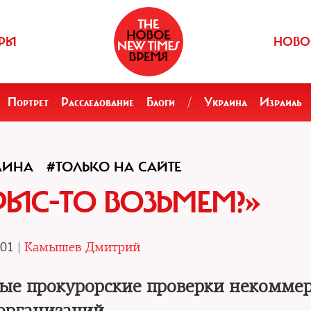
РЫ
НОВО
Портрет
Расследование
Блоги
/
Украина
Израиль
ДИНА
#ТОЛЬКО НА САЙТЕ
РЫС-ТО ВОЗЬМЕМ?»
.01 |
Камышев Дмитрий
ые прокурорские проверки некомме