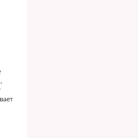
о
е
,
т
вает