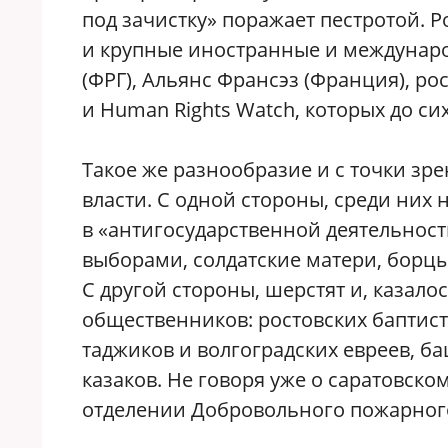
под зачистку» поражает пестротой. Р
и крупные иностранные и междунаро
(ФРГ), Альянс Франсэз (Франция), ро
и Human Rights Watch, которых до си
Такое же разнообразие и с точки з
власти. С одной стороны, среди них 
в «антигосударственной деятельнос
выборами, солдатские матери, борц
С другой стороны, шерстят и, казал
общественников: ростовских баптист
таджиков и волгоградских евреев, б
казаков. Не говоря уже о саратовск
отделении Добровольного пожарног