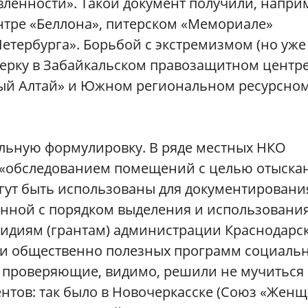
ленности». Такой документ получили, напри
тре «Беллона», питерском «Мемориале»
етербурга». Борьбой с экстремизмом (но уже
ерку в Забайкальском правозащитном центр
тый Алтай» и Южном региональном ресурсно
льную формулировку. В ряде местных НКО
«обследованием помещений с целью отыска
огут быть использованы для документировани
анной с порядком выделения и использовани
бсидиям (грантам) администрации Краснодарс
ки общественно полезных программ социаль
е проверяющие, видимо, решили не мучиться 
нтов: так было в Новочеркасске (Союз «Жен