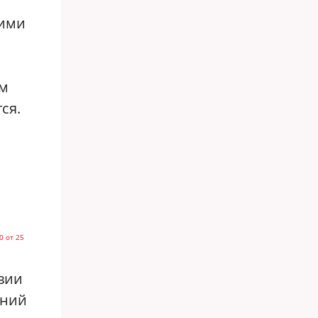
гими
ам
ся.
0 от 25
вии
ений