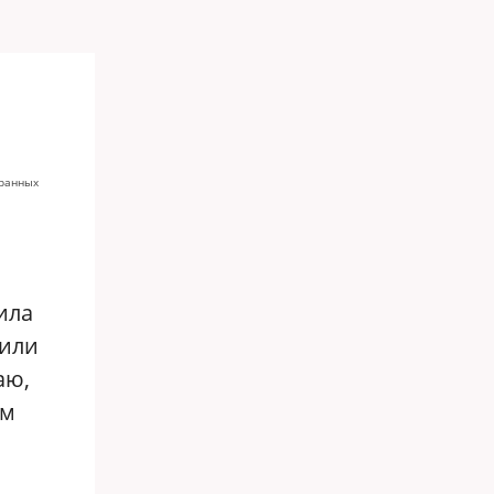
транных
ила
лили
аю,
ам