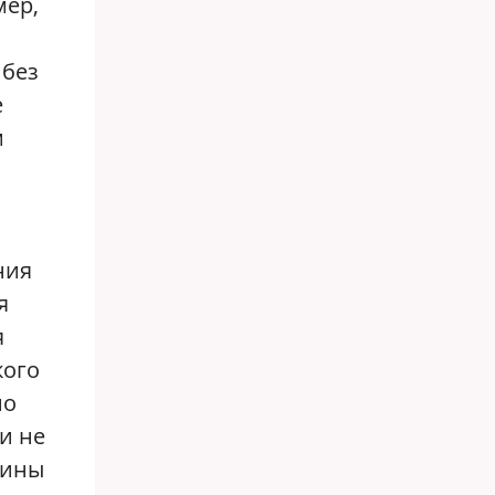
мер,
 без
е
м
ния
я
я
кого
но
и не
щины