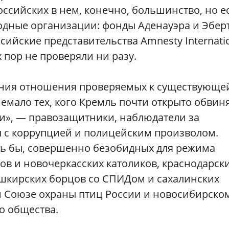
оссийских в нем, конечно, большинство, но е
дные организации: фонды Аденауэра и Эбер
ссийские представительства Аmnesty Internati
х пор не проверяли ни разу.
рения отношения проверяемых к существующе
немало тех, кого Кремль почти открыто обвин
ти», — правозащитники, наблюдатели за
ы с коррупцией и полицейским произволом.
ось бы, совершенно безобидных для режима
ов и новочеркасских католиков, краснодарск
ашкирских борцов со СПИДом и сахалинских
ом Союзе охраны птиц России и новосибирско
о общества.