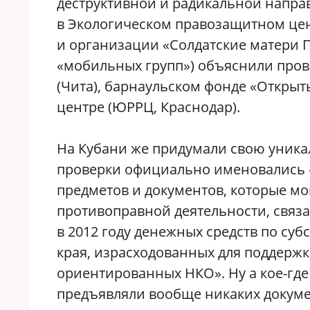
деструктивной и радикальной направ
в Экологическом правозащитном цен
и организации «Солдатские матери П
«мобильных групп») объяснили пров
(Чита), барнаульском фонде «Откры
центре (ЮРРЦ, Краснодар).
На Кубани же придумали свою уника
проверки официально именовались 
предметов и документов, которые м
противоправной деятельности, связ
в 2012 году денежных средств по су
края, израсходованных для поддерж
ориентированных НКО». Ну а кое-гд
предъявляли вообще никаких докуме