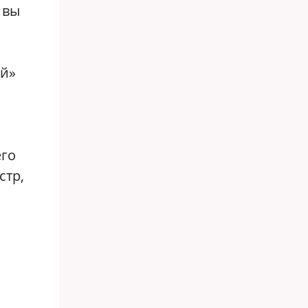
 вы
ай»
его
стр,