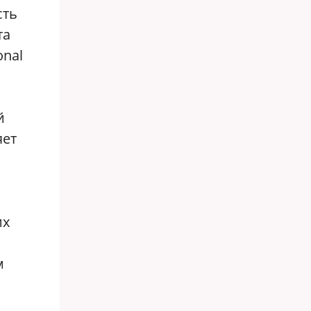
сть
та
onal
й
яет
их
м