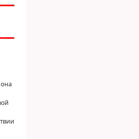
 она
вой
ствии