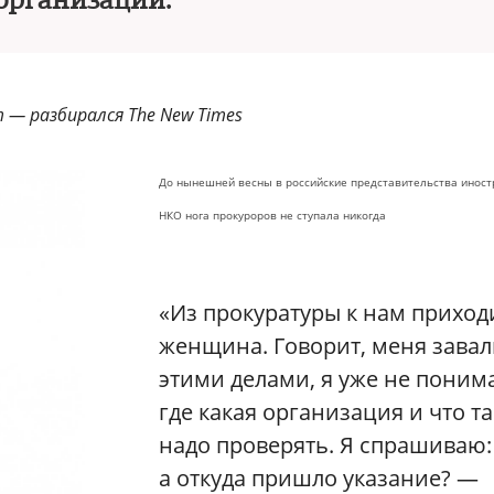
организаций.
т — разбирался The New Times
До нынешней весны в российские представительства инос
НКО нога прокуроров не ступала никогда
«Из прокуратуры к нам приход
женщина. Говорит, меня зава
этими делами, я уже не поним
где какая организация и что т
надо проверять. Я спрашиваю:
а откуда пришло указание? —