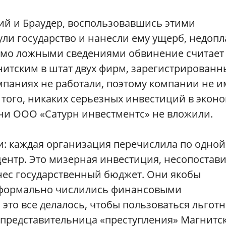
ий и Браудер, воспользовавшись этими
и государство и нанесли ему ущерб, недопл
домо ложными сведениями обвинение считает 
нитским в штат двух фирм, зарегистрированн
омпаниях не работали, поэтому компании не 
 того, никаких серьезных инвестиций в экон
ни ООО «Сатурн инвестментс» не вложили.
: каждая организация перечислила по одной
центр. Это мизерная инвестиция, несопостав
нес государственный бюджет. Они якобы
е формально числились финансовыми
 это все делалось, чтобы пользоваться льгот
представительница «преступления» Магнитс