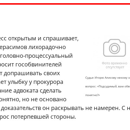
есс открытым и спрашивает,
 Герасимов лихорадочно
Уголовно-процессуальный
просит гособвинителей
ут допрашивать своих
Судье Игорю Алисову некому 
ет улыбку у прокурора
вопрос: «Подсудимый, вам об
ание адвоката сделать
понятно?»
онятно, но не основано
 доказательств он раскрывать не намерен. С 
прос потерпевшей стороны.