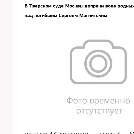
В Тверском суде Москвы вопреки воле родных
над погибшим Сергеем Магнитским
на выход! Следующие — на вход! — 