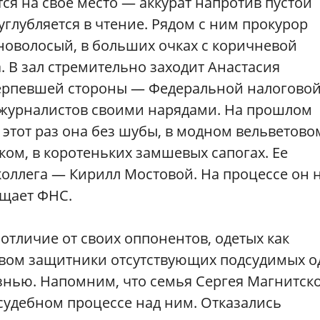
ся на свое место — аккурат напротив пустой
углубляется в чтение. Рядом с ним прокурор
новолосый, в больших очках с коричневой
а. В зал стремительно заходит Анастасия
терпевшей стороны — Федеральной налогово
 журналистов своими нарядами. На прошлом
 этот раз она без шубы, в модном вельветово
ом, в коротеньких замшевых сапогах. Ее
оллега — Кирилл Мостовой. На процессе он 
ищает ФНС.
отличие от своих оппонентов, одетых как
твом защитники отсутствующих подсудимых о
знью. Напомним, что семья Сергея Магнитск
 судебном процессе над ним. Отказались