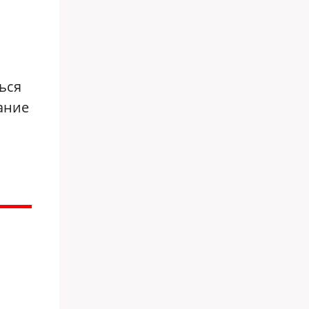
ься
кание