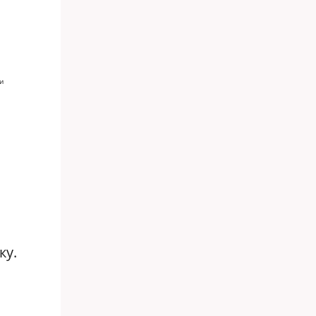
и
ку.