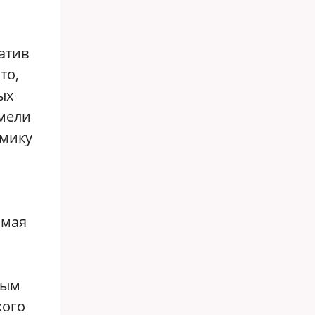
атив
то,
ых
имели
омику
имая
ным
кого