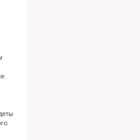
й
м
не
деты
ого