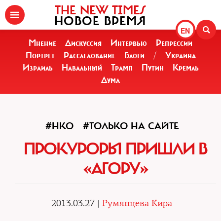
THE NEW TIMES
НОВОЕ ВРЕМЯ
EN
Мнение
Дискуссия
Интервью
Репрессии
Портрет
Расследование
Блоги
/
Украина
Израиль
Навальный
Трамп
Путин
Кремль
Дума
#НКО
#ТОЛЬКО НА САЙТЕ
ПРОКУРОРЫ ПРИШЛИ В
«АГОРУ»
2013.03.27 |
Румянцева Кира