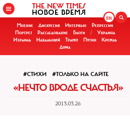
THE NEW TIMES
НОВОЕ ВРЕМЯ
EN
Мнение
Дискуссия
Интервью
Репрессии
Портрет
Расследование
Блоги
/
Украина
Израиль
Навальный
Трамп
Путин
Кремль
Дума
#СТИХИ
#ТОЛЬКО НА САЙТЕ
«НЕЧТО ВРОДЕ СЧАСТЬЯ»
2013.03.26