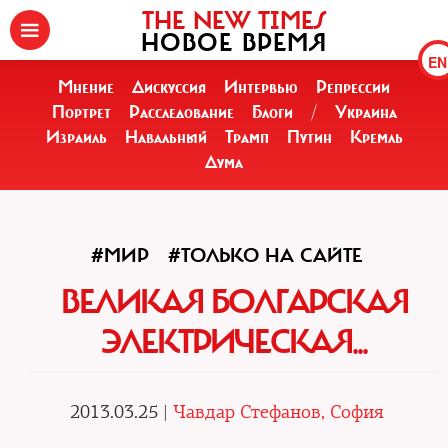
THE NEW TIMES
НОВОЕ ВРЕМЯ
EN
Мнение
Дискуссия
Интервью
Репрессии
Портрет
Расследование
Блоги
/
Украина
Израиль
Навальный
Трамп
Путин
Кремль
Дума
#МИР
#ТОЛЬКО НА САЙТЕ
ВЕЛИКАЯ БОЛГАРСКАЯ
ЭЛЕКТРИЧЕСКАЯ...
2013.03.25 |
Чавдар Стефанов, София