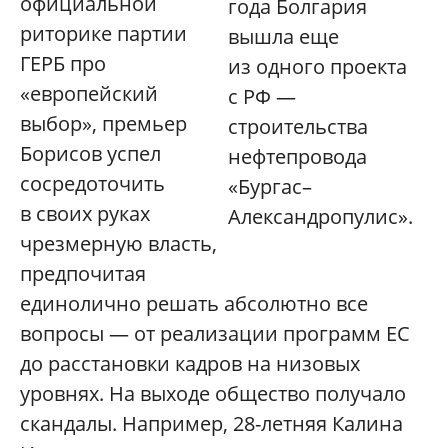
официальной
года Болгария
риторике партии
вышла еще
ГЕРБ про
из одного проекта
«европейский
с РФ —
выбор», премьер
строительства
Борисов успел
нефтепровода
сосредоточить
«Бургас–
в своих руках
Александропулис».
чрезмерную власть,
предпочитая
единолично решать абсолютно все
вопросы — от реализации программ ЕС
до расстановки кадров на низовых
уровнях. На выходе общество получало
скандалы. Например, 28-летняя Калина