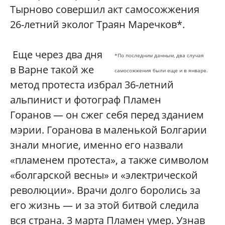
Тырново совершил акт самосожжения
26-летний эколог Траян Маречков*.
Еще через два дня
*По последним данным, два случая
в Варне такой же
самосожжения были еще и в январе.
метод протеста избрал 36-летний
альпинист и фотограф Пламен
Горанов — он сжег себя перед зданием
мэрии. Горанова в маленькой Болгарии
знали многие, именно его назвали
«пламенем протеста», а также символом
«болгарской весны» и «электрической
революции». Врачи долго боролись за
его жизнь — и за этой битвой следила
вся страна. 3 марта Пламен умер. Узнав