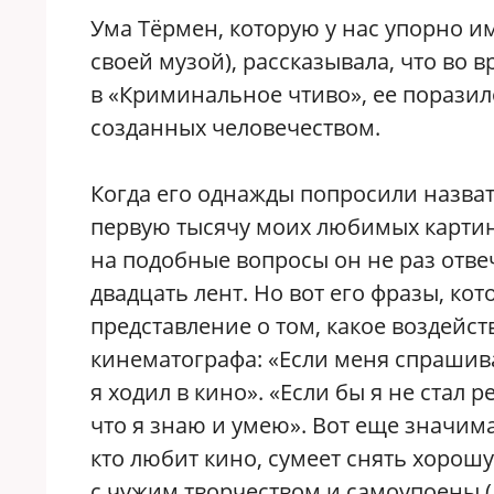
Ума Тёрмен, которую у нас упорно и
своей музой), рассказывала, что во в
в «Криминальное чтиво», ее поразило
созданных человечеством.
Когда его однажды попросили назват
первую тысячу моих любимых картин
на подобные вопросы он не раз отве
двадцать лент. Но вот его фразы, к
представление о том, какое воздейс
кинематографа: «Если меня спрашива
я ходил в кино». «Если бы я не стал 
что я знаю и умею». Вот еще значим
кто любит кино, сумеет снять хорош
с чужим творчеством и самоупоены (а