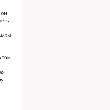
 он
реть
льмам
в том
ах
фу