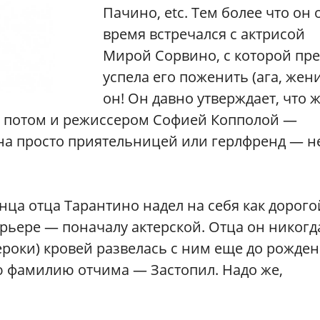
Пачино, etc. Тем более что он 
время встречался с актрисой
Мирой Сорвино, с которой пре
успела его поженить (ага, жен
он! Он давно утверждает, что 
а потом и режиссером Софией Копполой —
на просто приятельницей или герлфренд — н
ца отца Тарантино надел на себя как дорого
ьере — поначалу актерской. Отца он никогд
ероки) кровей развелась с ним еще до рожде
ю фамилию отчима — Застопил. Надо же,