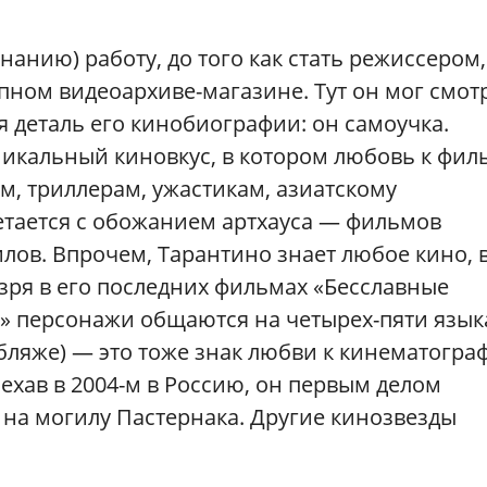
анию) работу, до того как стать режиссером,
упном видеоархиве-магазине. Тут он мог смот
я деталь его кинобиографии: он самоучка.
никальный киновкус, в котором любовь к фи
м, триллерам, ужастикам, азиатскому
етается с обожанием артхауса — фильмов
лов. Впрочем, Тарантино знает любое кино, 
 зря в его последних фильмах «Бесславные
» персонажи общаются на четырех-пяти язык
убляже) — это тоже знак любви к кинематогра
хав в 2004-м в Россию, он первым делом
 на могилу Пастернака. Другие кинозвезды