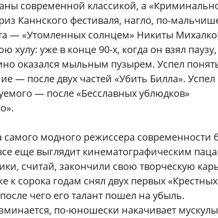
знаны современной классикой, а «Криминальн
приз Каннского фестиваля, нагло, по-мальчиш
та — «Утомленных солнцем» Никиты Михалко
 хулу: уже в конце 90-х, когда он взял паузу,
ино оказался мыльным пузырем. Успел понять
е — после двух частей «Убить Билла». Успел
зуемого — после «Бесславных ублюдков»
о».
 самого модного режиссера современности б
 все еще выглядит кинематографическим пац
ики, считай, закончили свою творческую карь
е к сорока годам снял двух первых «Крестных
 после чего его талант пошел на убыль.
азминается, по-юношески накачивает мускулы