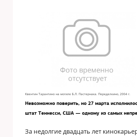
Квентин Тарантино на могиле Б.Л. Пастернака. Переделкино, 2004 г.
Невозможно поверить, но 27 марта исполнило
штат Теннесси, США — одному из самых непр
За недолгие двадцать лет кинокарье