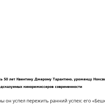
сь 50 лет Квентину Джерому Тарантино, уроженцу Ноксв
едсказуемых кинорежиссеров современности
ры он успел пережить ранний успех: его «Бе