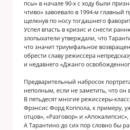
псы» в начале 90-х с ходу были при
чтиво» завоевало в 1994-м главный 
щелкнув по носу тогдашнего фавори
Успел впасть в кризис и снести раннюю
злопыхатели утверждали, что Тарант
что значит триумфальное возвращени
обрести славу режиссера непредска
и недавнего «Джанго освобожденног
Предварительный набросок портрета
неполным, если не заметить, что он
В пятьдесят многие режиссеры-класс
Фрэнсис Форд Коппола, к примеру, уж
отцов», «Разговор» и «Апокалипсис»,
А Тарантино до сих пор словно бы р