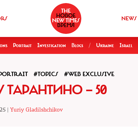
ORS
NEWS
ions
Portrait
Investigation
Blogs
/
Ukraine
Israel
PORTRAIT
#TOPICS
#WEB EXCLUSIVE
 ТАРАНТИНО — 50
25 |
Yuriy Gladilshchikov