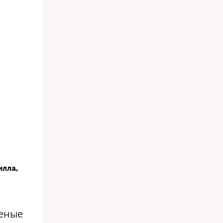
илла,
шеные