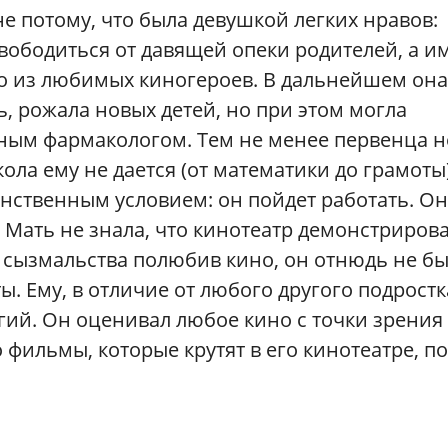
о не потому, что была девушкой легких нравов:
вободиться от давящей опеки родителей, а и
го из любимых киногероев. В дальнейшем он
, рожала новых детей, но при этом могла
тным фармакологом. Тем не менее первенца н
ола ему не дается (от математики до грамоты)
инственным условием: он пойдет работать. Он
. Мать не знала, что кинотеатр демонстриров
: сызмальства полюбив кино, он отнюдь не б
ы. Ему, в отличие от любого другого подростк
гий. Он оценивал любое кино с точки зрения
о фильмы, которые крутят в его кинотеатре, п