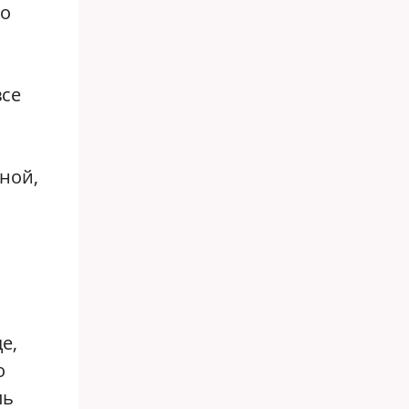
то
все
иной,
е,
о
ль