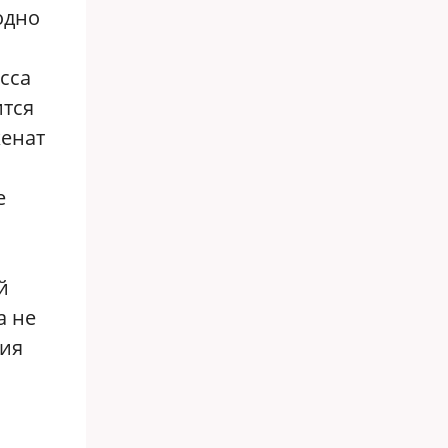
одно
сса
ится
женат
е
й
а не
ния