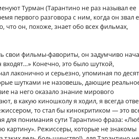
менуют Турман (Тарантино не раз называл ее
ремя первого разговора с ним, когда он звал 
, что он, похоже, знает обо всех фильмах,
ь свои фильмы-фавориты, он задумчиво нача
 входят…» Конечно, это было шуткой,
чал лаконично и серьезно, упоминая по десят
оторые шутками не назовешь, дающие реально
твие на него оказало знание мирового
ют, в какую киношколу я ходил, я всегда отв
режиссером, то стал бы кинокритиком — это вс
ая для понимания сути Тарантино фраза: «Лю
ую картину». Режиссеры, которые не знакомы
 таких ведь большинство!), для Тарантино не