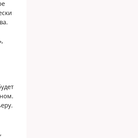
ое
ески
ва.
,
удет
аном.
еру.
,