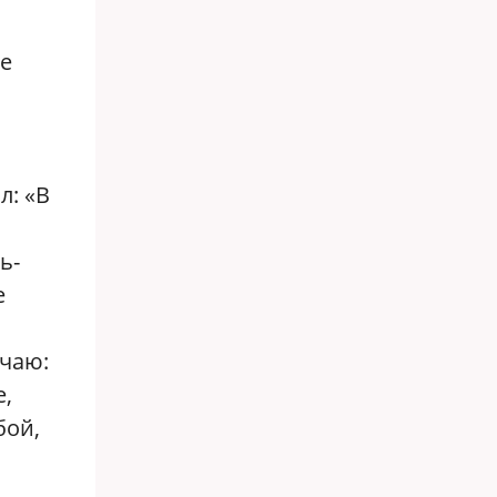
ее
л: «В
ь-
е
ечаю:
е,
бой,