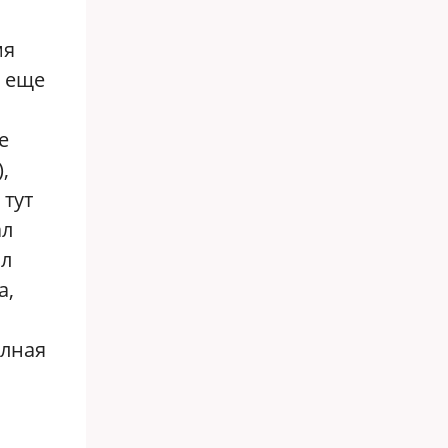
мя
а еще
е
,
 тут
ал
ыл
а,
олная