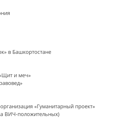
ония
ок» в Башкортостане
«Щит и меч»
равовед»
 организация «Гуманитарный проект»
ка ВИЧ-положительных)