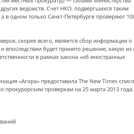
стия местных прокуратур — силами Министерства
других ведомств. Счет НКО, подвергшихся таким
, а в одном только Санкт-Петербурге проверяют 10
ерок, скорее всего, является сбор информации о
и впоследствии будет принято решение, какую из 
етственности в рамках закона «об иностранных
зация «Агора» предоставила The New Times спис
о прокурорским проверкам на 25 марта 2013 года
ований