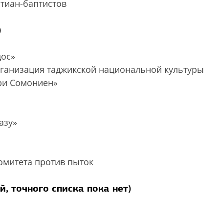
стиан-баптистов
)
ос»
рганизация таджикской национальной культуры
ри Сомониен»
казу»
омитета против пыток
, точного списка пока нет)