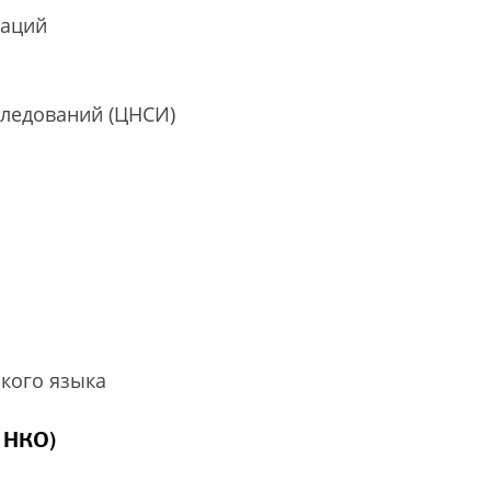
заций
следований (ЦНСИ)
ского языка
 НКО)