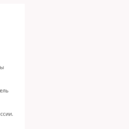
бы
тель
ссии.