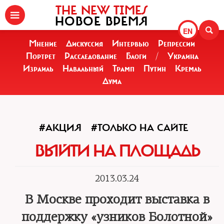
THE NEW TIMES
НОВОЕ ВРЕМЯ
EN
Мнение
Дискуссия
Интервью
Репрессии
Портрет
Расследование
Блоги
/
Украина
Израиль
Навальный
Трамп
Путин
Кремль
Дума
#АКЦИЯ
#ТОЛЬКО НА САЙТЕ
ВЫЙТИ НА ПЛОЩАДЬ
2013.03.24
В Москве проходит выставка в
поддержку «узников Болотной»