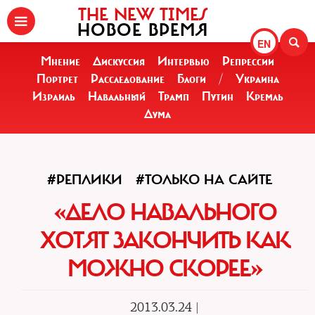
THE NEW TIMES
НОВОЕ ВРЕМЯ
EN
Мнение
Дискуссия
Интервью
Репрессии
Портрет
Расследование
Блоги
/
Украина
Израиль
Навальный
Трамп
Путин
Кремль
Дума
#РЕПЛИКИ
#ТОЛЬКО НА САЙТЕ
«ДЕЛО НАВАЛЬНОГО
ХОТЯТ ЗАКОНЧИТЬ КАК
МОЖНО СКОРЕЕ»
2013.03.24 |