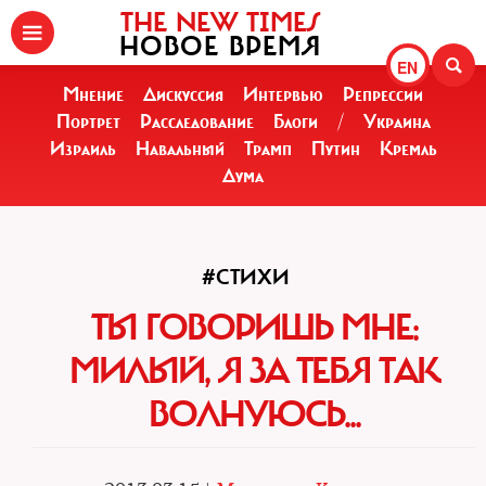
THE NEW TIMES
НОВОЕ ВРЕМЯ
EN
Мнение
Дискуссия
Интервью
Репрессии
Портрет
Расследование
Блоги
/
Украина
Израиль
Навальный
Трамп
Путин
Кремль
Дума
#СТИХИ
ТЫ ГОВОРИШЬ МНЕ:
МИЛЫЙ, Я ЗА ТЕБЯ ТАК
ВОЛНУЮСЬ...