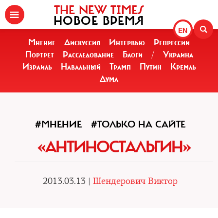
THE NEW TIMES
НОВОЕ ВРЕМЯ
EN
Мнение
Дискуссия
Интервью
Репрессии
Портрет
Расследование
Блоги
/
Украина
Израиль
Навальный
Трамп
Путин
Кремль
Дума
#МНЕНИЕ
#ТОЛЬКО НА САЙТЕ
«АНТИНОСТАЛЬГИН»
2013.03.13 |
Шендерович Виктор