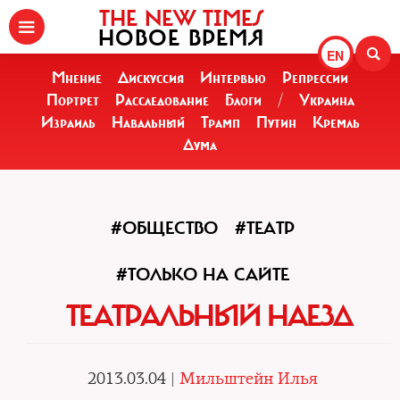
THE NEW TIMES
НОВОЕ ВРЕМЯ
EN
Мнение
Дискуссия
Интервью
Репрессии
Портрет
Расследование
Блоги
/
Украина
Израиль
Навальный
Трамп
Путин
Кремль
Дума
#ОБЩЕСТВО
#ТЕАТР
#ТОЛЬКО НА САЙТЕ
ТЕАТРАЛЬНЫЙ НАЕЗД
2013.03.04 |
Мильштейн Илья