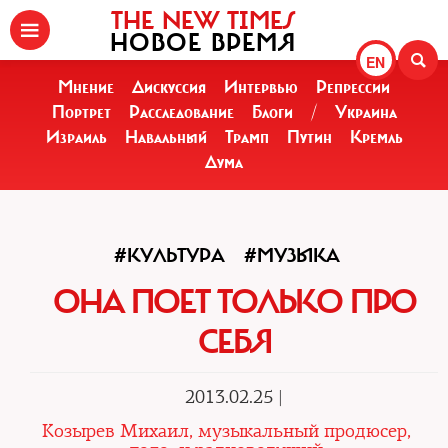
THE NEW TIMES
НОВОЕ ВРЕМЯ
EN
Мнение
Дискуссия
Интервью
Репрессии
Портрет
Расследование
Блоги
/
Украина
Израиль
Навальный
Трамп
Путин
Кремль
Дума
#КУЛЬТУРА
#МУЗЫКА
ОНА ПОЕТ ТОЛЬКО ПРО
СЕБЯ
2013.02.25 |
Козырев Михаил, музыкальный продюсер,