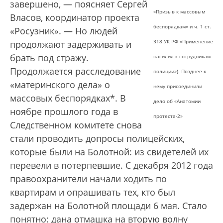
завершено, — поясняет Сергей
«Призыв к массовым
Власов, координатор проекта
беспорядкам» и ч. 1 ст.
«Росузник». — Но людей
318 УК РФ «Применение
продолжают задерживать и
брать под стражу.
насилия к сотрудникам
Продолжается расследование
полиции»). Позднее к
«материнского дела» о
нему присоединили
массовых беспорядках*. В
дело об «Анатомии
ноябре прошлого года в
протеста-2»
Следственном комитете снова
стали проводить допросы полицейских,
которые были на Болотной: из свидетелей их
перевели в потерпевшие. С декабря 2012 года
правоохранители начали ходить по
квартирам и опрашивать тех, кто был
задержан на Болотной площади 6 мая. Стало
понятно: дана отмашка на вторую волну