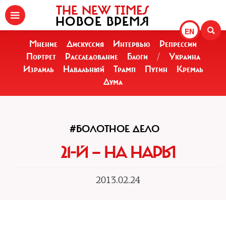
THE NEW TIMES
НОВОЕ ВРЕМЯ
EN
Мнение
Дискуссия
Интервью
Репрессии
Портрет
Расследование
Блоги
/
Украина
Израиль
Навальный
Трамп
Путин
Кремль
Дума
#БОЛОТНОЕ ДЕЛО
21-Й — НА НАРЫ
2013.02.24