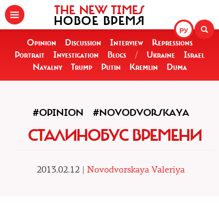
THE NEW TIMES
НОВОЕ ВРЕМЯ
РУ
Opinion
Discussion
Interview
Repressions
Portrait
Investigation
Blogs
/
Ukraine
Israel
Navalny
Trump
Putin
Kremlin
Duma
#OPINION
#NOVODVORSKAYA
СТАЛИНОБУС ВРЕМЕНИ
2013.02.12 |
Novodvorskaya Valeriya