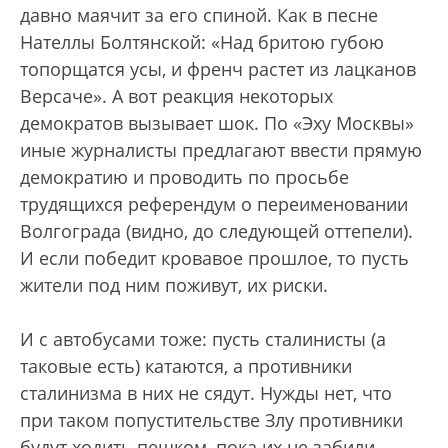
давно маячит за его спиной. Как в песне
Нателлы Болтянской: «Над бритою губою
топорщатся усы, и френч растет из лацканов
Версаче». А вот реакция некоторых
демократов вызывает шок. По «Эху Москвы»
иные журналисты предлагают ввести прямую
демократию и проводить по просьбе
трудящихся референдум о переименовании
Волгограда (видно, до следующей оттепели).
И если победит кровавое прошлое, то пусть
жители под ним поживут, их риски.
И с автобусами тоже: пусть сталинисты (а
таковые есть) катаются, а противники
сталинизма в них не сядут. Нужды нет, что
при таком попустительстве Злу противники
будут ходить пешком, пока их не забили