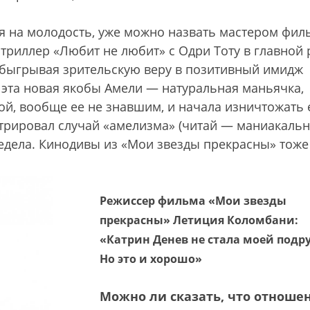
 на молодость, уже можно назвать мастером фил
триллер «Любит не любит» с Одри Тоту в главной 
обыгрывая зрительскую веру в позитивный имидж
 эта новая якобы Амели — натуральная маньячка,
ой, вообще ее не знавшим, и начала изничтожать 
трировал случай «амелизма» (читай — маниакаль
едела. Кинодивы из «Мои звезды прекрасны» тоже
Режиссер фильма «Мои звезды
прекрасны» Летиция Коломбани:
«Катрин Денев не стала моей подр
Но это и хорошо»
Можно ли сказать, что отноше