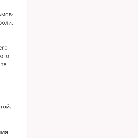
ьмов-
роли.
его
ного
 те
угой.
ния