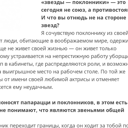
«звезды — поклонники» — это
сегодня не союз, а противосто
И что вы отнюдь не на стороне
звезд?
Я сочувствую поклоннику из свое
уют люди, обитающие в воображаемом мире, одерж
ще не живет своей жизнью — он живет только
тому устраивается на непрестижную работу уборщ
уп в кабинеты, где распределяются роли, и возмож
 выигрышное место на рабочем столе. По той же
бы от имени своей любимой актрисы и отменяет
ется ему неудачным.
поносят папарацци и поклонников, в этом есть
 не понимают, что являются звеньями общей
нник переходит границы, когда он ходит за тобой п