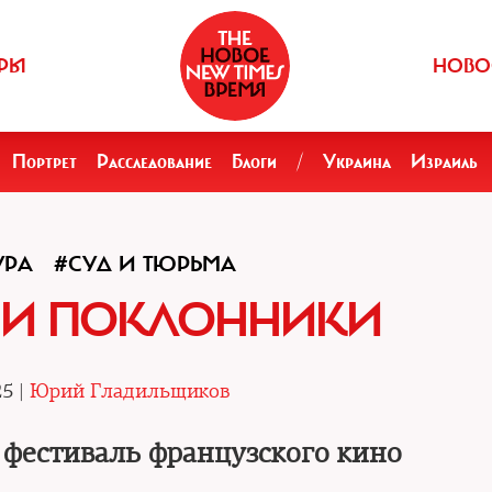
РЫ
НОВО
Портрет
Расследование
Блоги
/
Украина
Израиль
УРА
#СУД И ТЮРЬМА
 И ПОКЛОННИКИ
25 |
Юрий Гладильщиков
 фестиваль французского кино