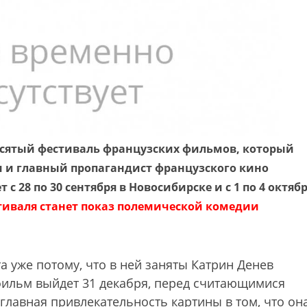
есятый фестиваль французских фильмов, который
 и главный пропагандист французского кино
т с 28 по 30 сентября в Новосибирске и с 1 по 4 октяб
тиваля станет показ полемической комедии
 уже потому, что в ней заняты Катрин Денев
 фильм выйдет 31 декабря, перед считающимися
лавная привлекательность картины в том, что он