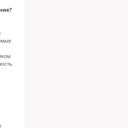
яние?
й
имые
иком
ность
о