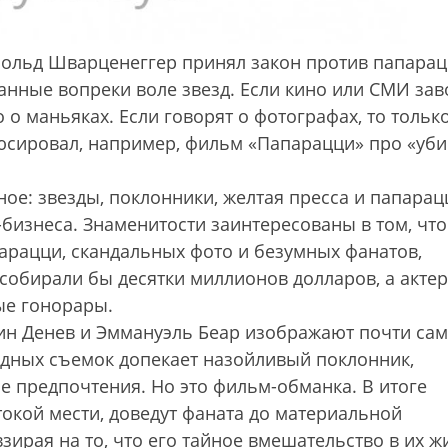
нольд Шварценеггер принял закон против папарац
нные вопреки воле звезд. Если кино или СМИ зав
 о маньяках. Если говорят о фотографах, то тольк
юсировал, например, фильм «Папарацци» про «уб
ное: звезды, поклонники, желтая пресса и папара
бизнеса. Знаменитости заинтересованы в том, чт
арацци, скандальных фото и безум­ных фанатов,
 собирали бы десятки миллионов долларов, а акте
ные гонорары.
ин Денев и Эммануэль Беар изображают почти са
едных съемок допекает назойливый поклонник,
е предпочтения. Но это фильм-обманка. В итоге
окой мести, доведут фаната до материальной
зирая на то, что его тайное вмешательство в их ж