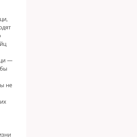
ци,
одят
о
ийц
цци —
обы
ры не
мих
изни