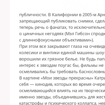
публичности. В Калифорнии в 2005-м Ар
запрещающий публиковать снимки, сдела
теперь речь о фанатах, то исключительно
о циничных негодяях (Мэл Гибсон спрод
с длиннофокусными объективами»).
При этом все закрывают глаза на очевид
колесики и винтики единой машины шоу-
ворошили их грязное белье. Не будь пап
интерес к звездам поугас бы, фильмы не
осмеливались бы требовать баснослов
В картине «Мои звезды прекрасны» Катр
себя — кинодив, которых во время очер
осмеливающийся влиять на их творчески
именно звезды, объединившись для жест
катастрофы и психического коллапса, нев