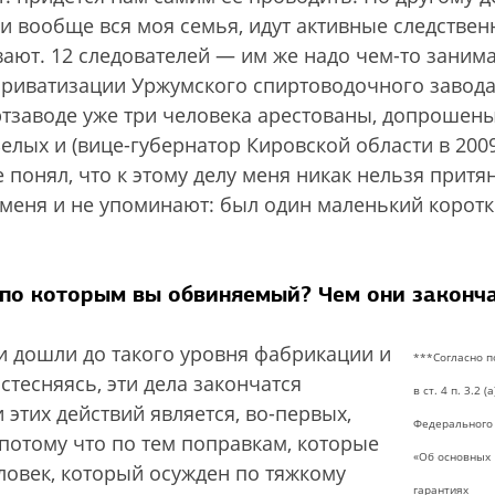
и вообще вся моя семья, идут активные следстве
ают. 12 следователей — им же надо чем-то занима
 приватизации Уржумского спиртоводочного завода
ртзаводе уже три человека арестованы, допрошен
Белых и (вице-губернатор Кировской области в 200
 понял, что к этому делу меня никак нельзя притян
 меня и не упоминают: был один маленький корот
 по которым вы обвиняемый? Чем они законч
ни дошли до такого уровня фабрикации и
***Согласно 
стесняясь, эти дела закончатся
в ст. 4 п. 3.2 (а
этих действий является, во-первых,
Федерального
потому что по тем поправкам, которые
«Об основных
ловек, который осужден по тяжкому
гарантиях