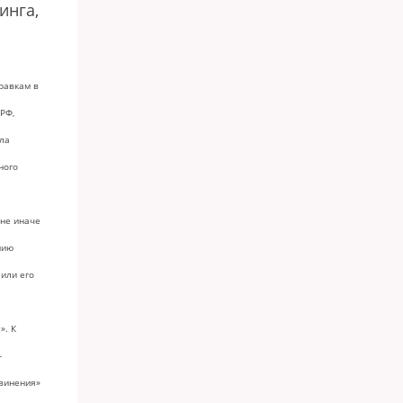
инга,
равкам в
 РФ,
ла
ного
не иначе
нию
или его
». К
-
винения»