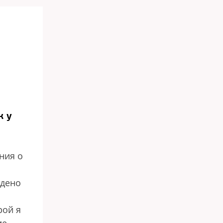
к у
ния о
ждено
рой я