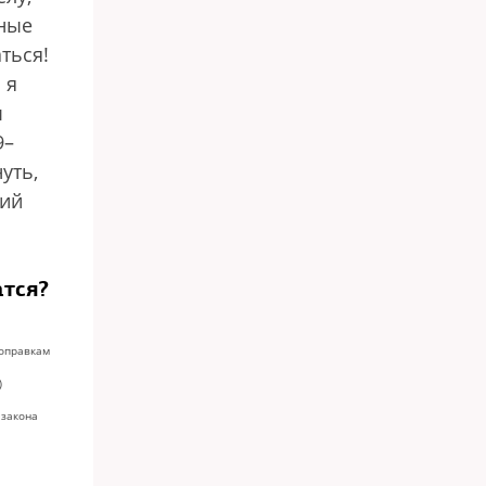
нные
ться!
 я
ы
9–
уть,
кий
атся?
поправкам
)
 закона