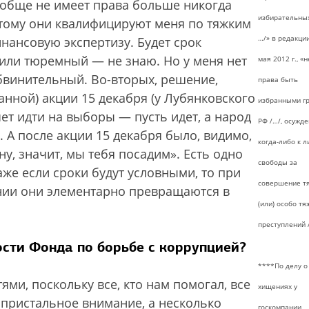
ообще не имеет права больше никогда
избирательных
тому они квалифицируют меня по тяжким
…/» в редакции
нансовую экспертизу. Будет срок
 или тюремный — не знаю. Но у меня нет
мая 2012 г., «
бвинительный. Во-вторых, решение,
права быть
анной) акции 15 декабря (у Лубянковского
избранными г
ет идти на выборы — пусть идет, а народ
РФ /…/, осужд
 А после акции 15 декабря было, видимо,
когда-либо к 
ну, значит, мы тебя посадим». Есть одно
свободы за
даже если сроки будут условными, то при
совершение тя
ии они элементарно превращаются в
(или) особо тя
преступлений 
ости Фонда по борьбе с коррупцией?
****По делу о
ми, поскольку все, кто нам помогал, все
хищениях у
 пристальное внимание, а несколько
госкомпании