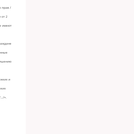
 прав /
 от 2
не имеют
раждане
енные
лишению
жких и
жких
/…/».