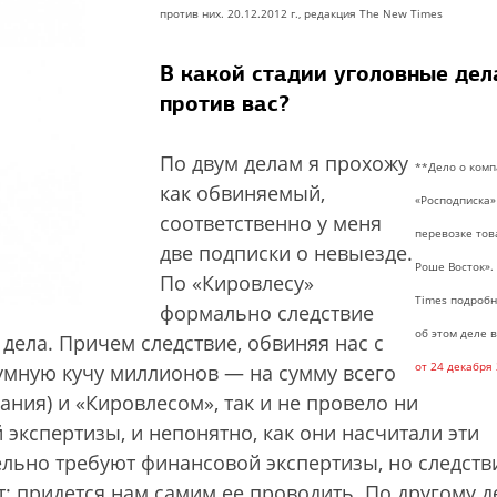
против них. 20.12.2012 г., редакция The New Times
В какой стадии уголовные дел
против вас?
По двум делам я прохожу
**Дело о ком
как обвиняемый,
«Росподписка»
соответственно у меня
перевозке тов
две подписки о невыезде.
Роше Восток».
По «Кировлесу»
Times подробн
формально следствие
об этом деле 
дела. Причем следствие, обвиняя нас с
от 24 декабря
умную кучу миллионов — на сумму всего
ания) и «Кировлесом», так и не провело ни
 экспертизы, и непонятно, как они насчитали эти
ельно требуют финансовой экспертизы, но следств
: придется нам самим ее проводить. По другому д