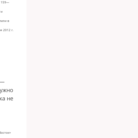
. 159—
ти
пили в
я 2012 г.
 —
нужно
ка не
Восток»