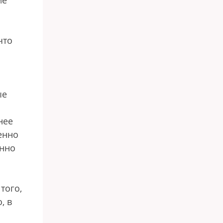
ие
что
ые
нее
енно
енно
того,
, в