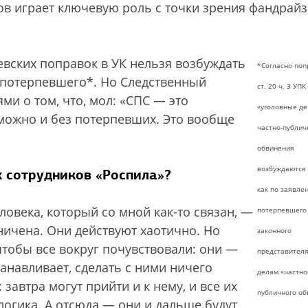
в играет ключевую роль с точки зрения фандрайз
евских поправок в УК нельзя возбуждать
*Согласно поп
т потерпевшего*. Но Следственный
ст. 20 ч. 3 УПК
ми о том, что, мол: «СПС — это
«уголовные де
можно и без потерпевших. Это вообще
частно-публич
обвинения
возбуждаются 
х сотрудников «Роспила»?
как по заявле
ловека, который со мной как-то связан, —
потерпевшего 
ничена. Они действуют хаотично. Но
законного
чтобы все вокруг почувствовали: они —
представителя
анавливает, сделать с ними ничего
делам «частно
завтра могут прийти и к нему, и все их
публичного об
 логика. А отсюда — они и дальше будут