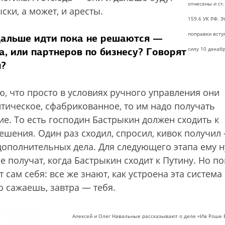
отнесены и ст
ки, а может, и аресты.
159.6 УК РФ. Э
поправки всту
 дальше идти пока не решаются —
а, или партнеров по бизнесу? Говорят
силу 10 декабр
я?
ю, что просто в условиях ручного управления они
итическое, сфабрикованное, то им надо получать
е. То есть господин Бастрыкин должен сходить к
решения. Один раз сходил, спросил, кивок получил
 дополнительных дела. Для следующего этапа ему 
 получат, когда Бастрыкин сходит к Путину. Но по
сам себя: все же знают, как устроена эта система
о сажаешь, завтра — тебя.
Алексей и Олег Навальные рассказывают о деле «Ив Роше 