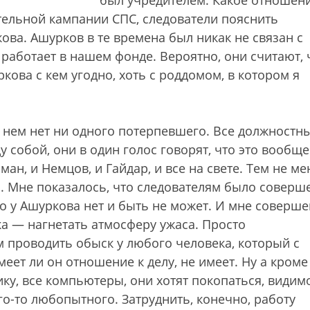
был учредителем. Какое отношен
тельной кампании СПС, следователи пояснить
ова. Ашурков в те времена был никак не связан с
 работает в нашем фонде. Вероятно, они считают, 
кова с кем угодно, хоть с роддомом, в котором я
 нем нет ни одного потерпевшего. Все должностн
 собой, они в один голос говорят, что это вообще
ан, и Немцов, и Гайдар, и все на свете. Тем не ме
ль. Мне показалось, что следователям было соверш
ко у Ашуркова нет и быть не может. И мне соверш
ка — нагнетать атмосферу ужаса. Просто
 проводить обыск у любого человека, который с
ет ли он отношение к делу, не имеет. Ну а кроме 
ику, все компьютеры, они хотят покопаться, видимо
го-то любопытного. Затруднить, конечно, работу