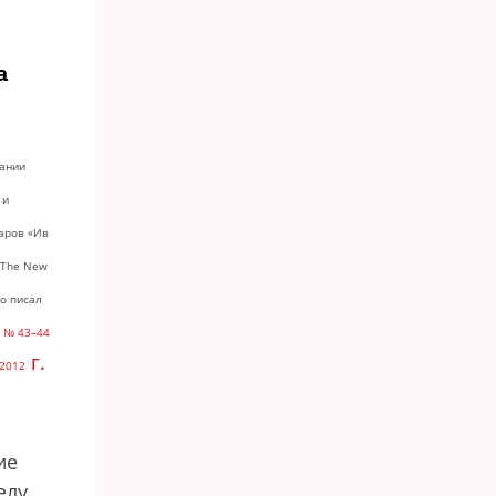
а
пании
 и
аров «Ив
 The New
о писал
в
№ 43–44
г.
 2012
ие
елу,