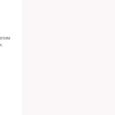
 этим
и.