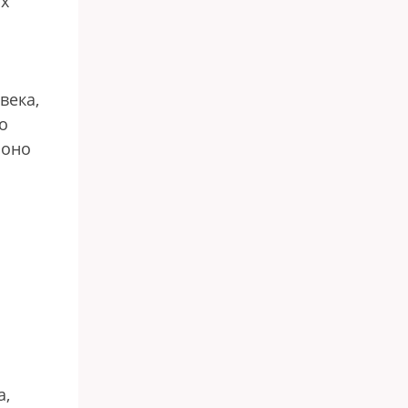
их
века,
о
 оно
а,