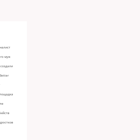
рналист
его муж
 создали
Better
т
площадка
ле
бийств
дростков