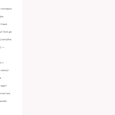
в которых
ры,
стные
и Гаги до
(читайте
е) —
о с
 смогут
е
 ждет
счастья,
ания.
s