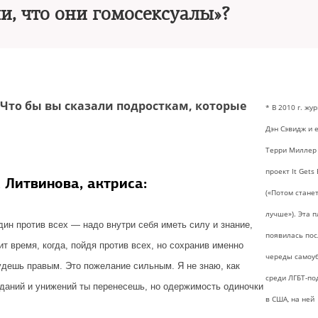
и, что они гомосексуалы»?
«Что бы вы сказали подросткам, которые
* В 2010 г. жу
Дэн Сэвидж и 
Терри Миллер
проект It Gets 
 Литвинова, актриса:
(«Потом стане
лучше»). Эта 
дин против всех — надо внутри себя иметь силу и знание,
появилась пос
ит время, когда, пойдя против всех, но сохранив именно
череды самоу
удешь правым. Это пожелание сильным. Я не знаю, как
среди ЛГБТ-по
аданий и унижений ты перенесешь, но одержимость одиночки
в США, на ней