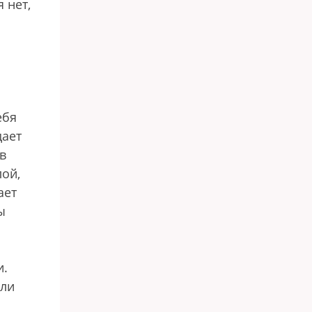
 нет,
ебя
дает
в
ой,
ает
ы
и.
ели