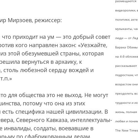
размещаются
видеоролики, 
ир Мирзоев, режиссер:
политики, акте
музыканты, ча
 что приходит на ум — это добрый совет
люди — от Лед
ротив кого направлен закон: «Уезжайте,
Барака Обамы 
 из этой обезумевшей страны, которая
на 4-й обложк
решила вернуться в архаику, к
рассказывают
, столь любезной сердцу вождей и
подросткам, чт
т.п.»
возрастом они
о для общества это не выход. Не могут
преодолеть вс
нства, потому что она из этих
трудности и их
и есть специфика нашей цивилизации. В
жизнь, полная 
вера, Северного Кавказа, интеллектуалы-
любви и поним
е инвалиды, солдаты, воевавшие в
The New Time
тюрьму по сфабрикованным делам.