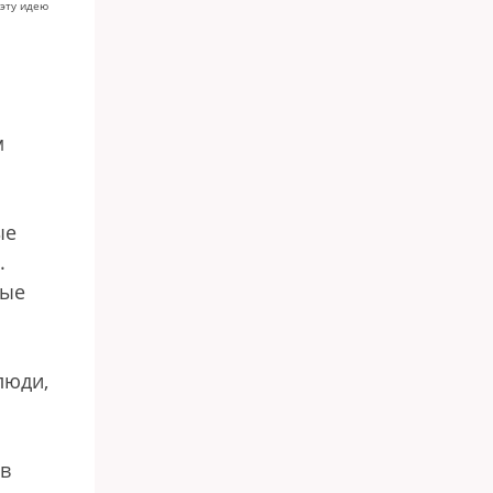
эту идею
я
м
ые
.
ные
люди,
 в