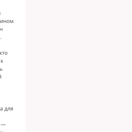
и
яином
н
.
кто
 к
ь
й
а для
а —