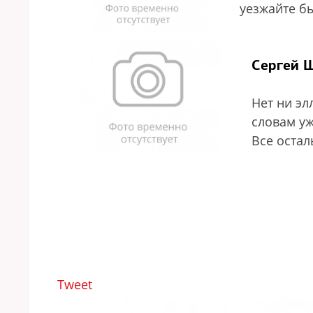
уезжайте бы
Сергей Ш
Нет ни эл
словам уж
Все остал
Tweet