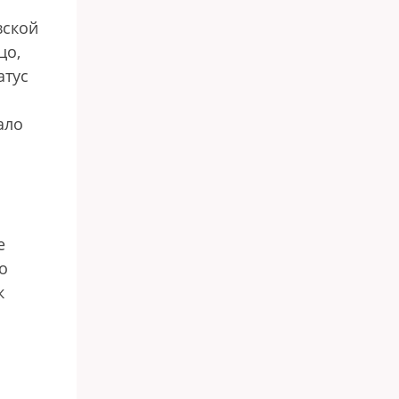
вской
цо,
атус
ало
е
о
к