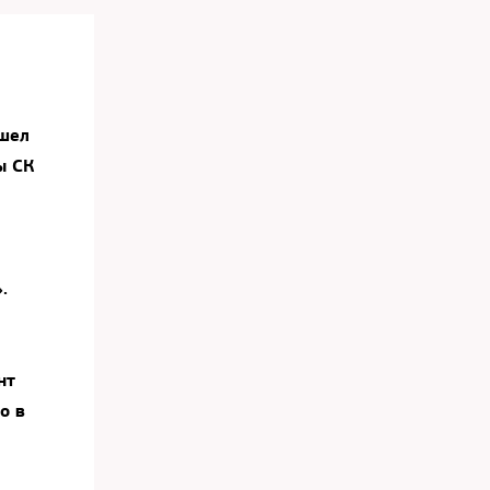
ошел
ы СК
.
нт
о в