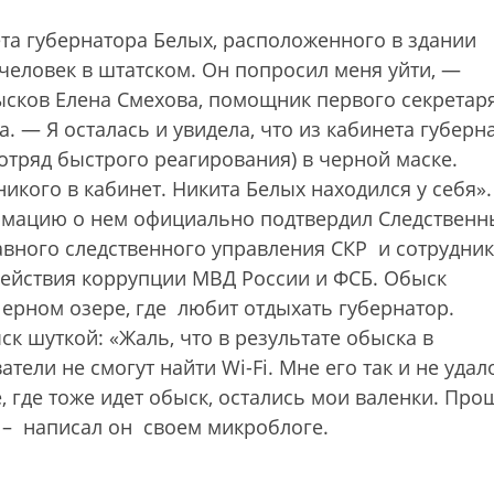
нета губернатора Белых, расположенного в здании
 человек в штатском. Он попросил меня уйти, —
ысков Елена Смехова, помощник первого секретар
 — Я осталась и увидела, что из кабинета губерн
отряд быстрого реагирования) в черной маске.
никого в кабинет. Никита Белых находился у себя»
ормацию о нем официально подтвердил Следствен
лавного следственного управления СКР и сотрудник
ействия коррупции МВД России и ФСБ. Обыск
Черном озере, где любит отдыхать губернатор.
к шуткой: «Жаль, что в результате обыска в
тели не смогут найти Wi-Fi. Мне его так и не удал
е, где тоже идет обыск, остались мои валенки. Про
, – написал он своем микроблоге.