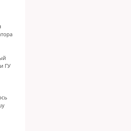
я
атора
.
ный
и ГУ
ось
шу