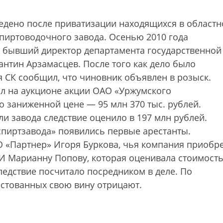
едено после приватизации находящихся в областн
спиртоводочного завода. Осенью 2010 года
 бывший директор департамента государственной
нтин Арзамасцев. После того как дело было
я СК сообщил, что чиновник объявлен в розыск.
ал на аукционе акции ОАО «Уржумского
 заниженной цене — 95 млн 370 тыс. рублей.
и завода следствие оценило в 197 млн рублей.
спиртзавода» появились первые арестанты.
 «Партнер» Игоря Буркова, чья компания приобр
И Марианну Попову, которая оценивала стоимост
следствие посчитало посредником в деле. По
естованных свою вину отрицают.