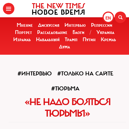
THE NEW TIMES
НОВОЕ ВРЕМЯ
EN
Мнение
Дискуссия
Интервью
Репрессии
Портрет
Расследование
Блоги
/
Украина
Израиль
Навальный
Трамп
Путин
Кремль
Дума
#ИНТЕРВЬЮ
#ТОЛЬКО НА САЙТЕ
#ТЮРЬМА
«НЕ НАДО БОЯТЬСЯ
ТЮРЬМЫ»